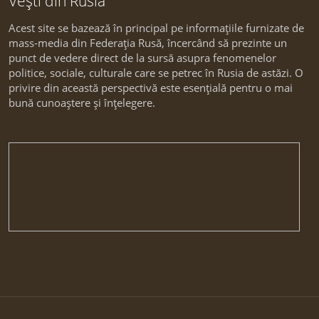
Vești din Rusia
Acest site se bazează în principal pe informațiile furnizate de
mass-media din Federația Rusă, încercând să prezinte un
punct de vedere direct de la sursă asupra fenomenelor
politice, sociale, culturale care se petrec în Rusia de astăzi. O
privire din această perspectivă este esențială pentru o mai
bună cunoaștere și înțelegere.