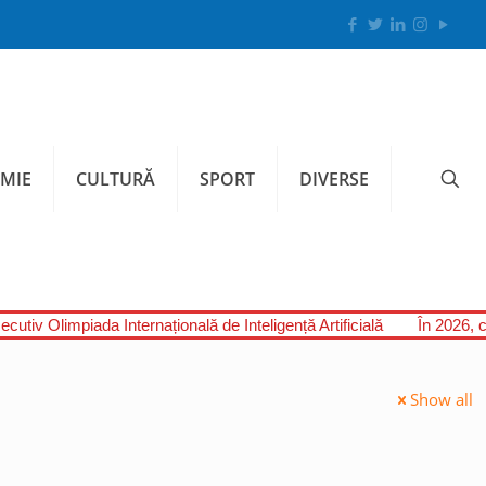
MIE
CULTURĂ
SPORT
DIVERSE
cutiv Olimpiada Internațională de Inteligență Artificială
În 2026, c
Show all