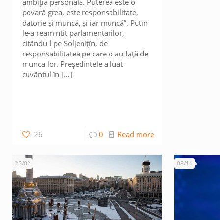
ambiția personală. Puterea este o
povară grea, este responsabilitate,
datorie și muncă, și iar muncă”. Putin
le-a reamintit parlamentarilor,
citându-l pe Soljenițîn, de
responsabilitatea pe care o au față de
munca lor. Președintele a luat
cuvântul în
[…]
26
0
Read more
25/02
08/11