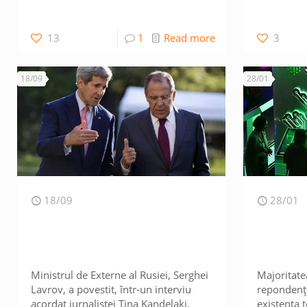
13
1
Read more
3
18/09
28/01
18/09
28/01
Ministrul de Externe al Rusiei, Serghei
Majoritate
Lavrov, a povestit, într-un interviu
repondenți
acordat jurnalistei Tina Kandelaki,
existența t