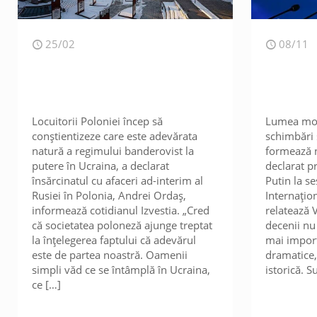
25/02
08/11
Locuitorii Poloniei încep să
Lumea mod
conștientizeze care este adevărata
schimbări 
natură a regimului banderovist la
formează 
putere în Ucraina, a declarat
declarat p
însărcinatul cu afaceri ad-interim al
Putin la s
Rusiei în Polonia, Andrei Ordaș,
Internațio
informează cotidianul Izvestia. „Cred
relatează 
că societatea poloneză ajunge treptat
decenii nu
la înțelegerea faptului că adevărul
mai impor
este de partea noastră. Oamenii
dramatice,
simpli văd ce se întâmplă în Ucraina,
istorică. S
ce
[…]