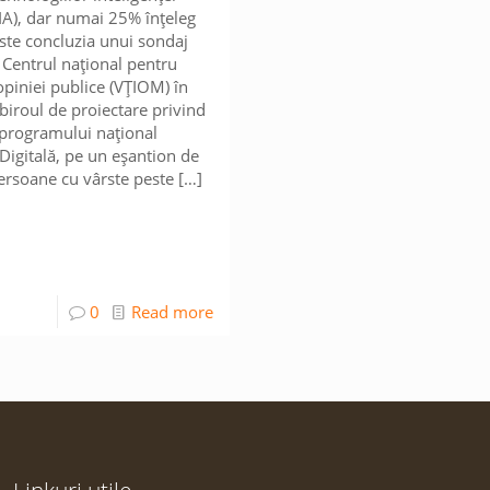
 (IA), dar numai 25% înțeleg
Este concluzia unui sondaj
e Centrul național pentru
opiniei publice (VȚIOM) în
iroul de proiectare privind
 programului național
igitală, pe un eșantion de
rsoane cu vârste peste
[…]
0
Read more