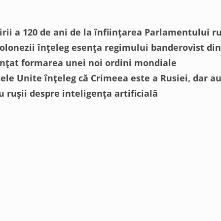
nirii a 120 de ani de la înființarea Parlamentului r
olonezii înțeleg esența regimului banderovist di
nțat formarea unei noi ordini mondiale
tele Unite înțeleg că Crimeea este a Rusiei, dar a
 rușii despre inteligența artificială