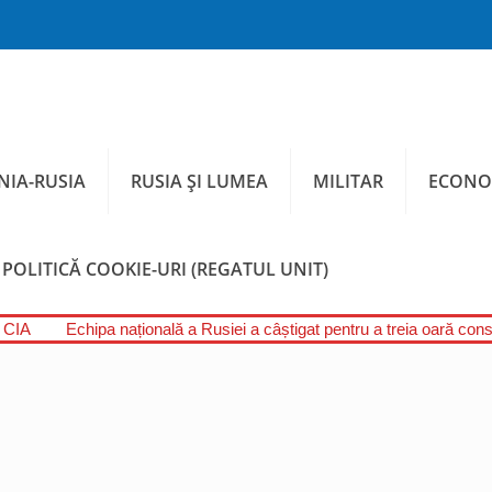
IA-RUSIA
RUSIA ȘI LUMEA
MILITAR
ECONO
POLITICĂ COOKIE-URI (REGATUL UNIT)
l CIA
Echipa națională a Rusiei a câștigat pentru a treia oară conse