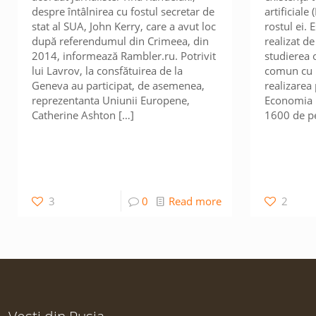
despre întâlnirea cu fostul secretar de
artificiale
stat al SUA, John Kerry, care a avut loc
rostul ei. 
după referendumul din Crimeea, din
realizat d
2014, informează Rambler.ru. Potrivit
studierea 
lui Lavrov, la consfătuirea de la
comun cu b
Geneva au participat, de asemenea,
realizarea
reprezentanta Uniunii Europene,
Economia D
Catherine Ashton
[…]
1600 de pe
3
0
Read more
2