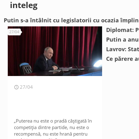
inteleg
Putin s-a întâlnit cu legislatorii cu ocazia împli
Diplomat: P
27/04
Putin a anu
Lavrov: Sta
Ce părere au
27/04
„Puterea nu este o pradă câștigată în
competiția dintre partide, nu este o
recompensă, nu este hrană pentru