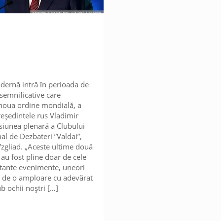
ernă intră în perioada de
semnificative care
noua ordine mondială, a
reședintele rus Vladimir
esiunea plenară a Clubului
nal de Dezbateri ”Valdai”,
Vzgliad. „Aceste ultime două
 au fost pline doar de cele
tante evenimente, uneori
 de o amploare cu adevărat
ub ochii noștri
[…]