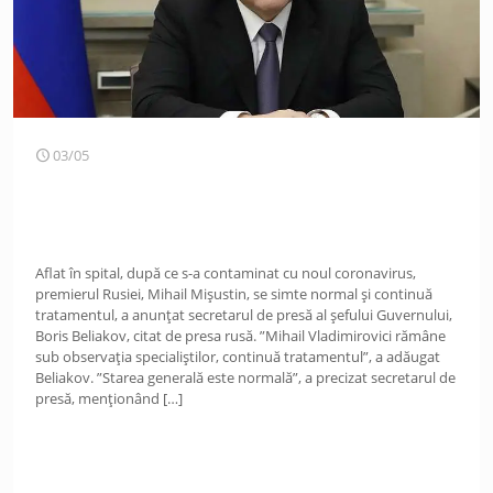
03/05
Aflat în spital, după ce s-a contaminat cu noul coronavirus,
premierul Rusiei, Mihail Mișustin, se simte normal și continuă
tratamentul, a anunțat secretarul de presă al șefului Guvernului,
Boris Beliakov, citat de presa rusă. ”Mihail Vladimirovici rămâne
sub observația specialiștilor, continuă tratamentul”, a adăugat
Beliakov. ”Starea generală este normală”, a precizat secretarul de
presă, menționând
[…]