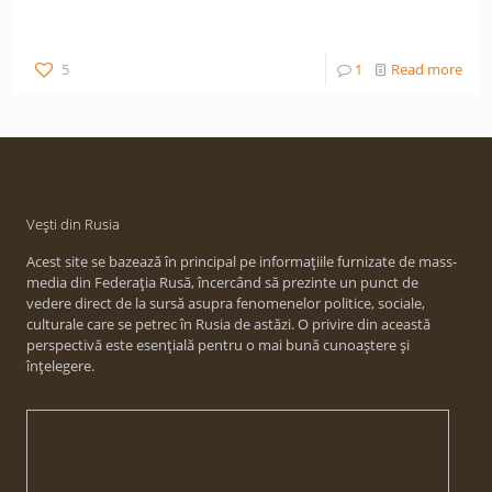
5
1
Read more
Vești din Rusia
Acest site se bazează în principal pe informațiile furnizate de mass-
media din Federația Rusă, încercând să prezinte un punct de
vedere direct de la sursă asupra fenomenelor politice, sociale,
culturale care se petrec în Rusia de astăzi. O privire din această
perspectivă este esențială pentru o mai bună cunoaștere și
înțelegere.