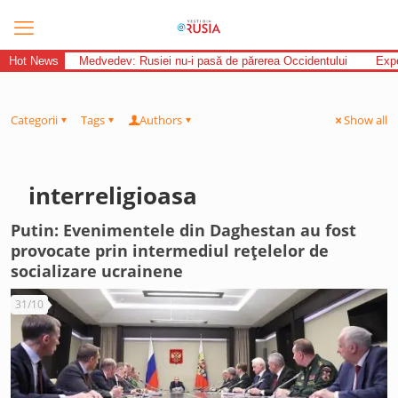
Hot News
Medvedev: Rusiei nu-i pasă de părerea Occidentului
Expe
Categorii
Tags
Authors
Show all
interreligioasa
Putin: Evenimentele din Daghestan au fost
provocate prin intermediul rețelelor de
socializare ucrainene
31/10