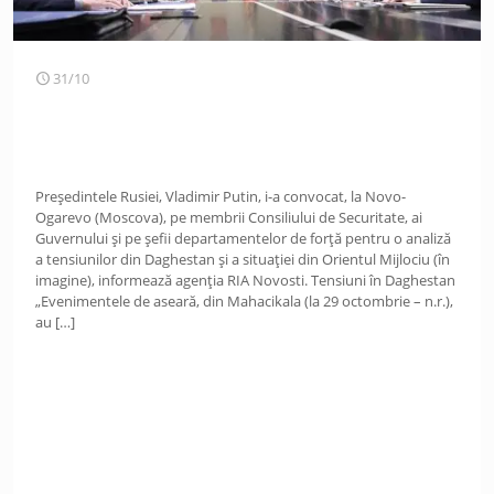
31/10
Președintele Rusiei, Vladimir Putin, i-a convocat, la Novo-
Ogarevo (Moscova), pe membrii Consiliului de Securitate, ai
Guvernului și pe șefii departamentelor de forță pentru o analiză
a tensiunilor din Daghestan și a situației din Orientul Mijlociu (în
imagine), informează agenția RIA Novosti. Tensiuni în Daghestan
„Evenimentele de aseară, din Mahacikala (la 29 octombrie – n.r.),
au
[…]