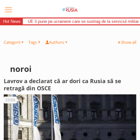
Hot News
UE îi pune pe ucrainenii care se sustrag de la serviciul militar 
Categorii
Tags
Authors
Show all
noroi
Lavrov a declarat că ar dori ca Rusia să se
retragă din OSCE
25/06