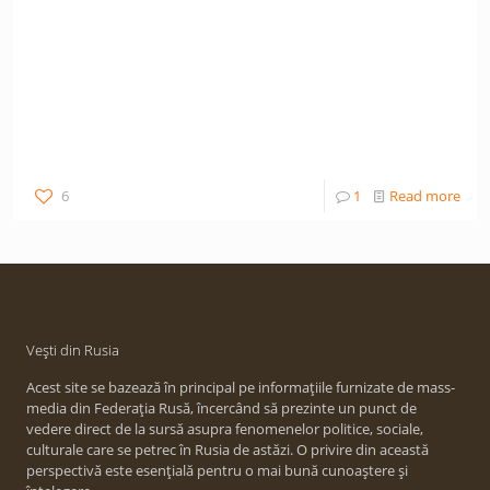
6
1
Read more
Vești din Rusia
Acest site se bazează în principal pe informațiile furnizate de mass-
media din Federația Rusă, încercând să prezinte un punct de
vedere direct de la sursă asupra fenomenelor politice, sociale,
culturale care se petrec în Rusia de astăzi. O privire din această
perspectivă este esențială pentru o mai bună cunoaștere și