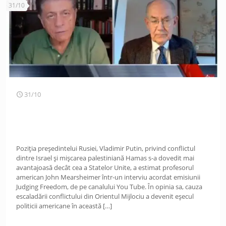
31/10
31/10
Poziția președintelui Rusiei, Vladimir Putin, privind conflictul
dintre Israel și mișcarea palestiniană Hamas s-a dovedit mai
avantajoasă decât cea a Statelor Unite, a estimat profesorul
american John Mearsheimer într-un interviu acordat emisiunii
Judging Freedom, de pe canalului You Tube. În opinia sa, cauza
escaladării conflictului din Orientul Mijlociu a devenit eșecul
politicii americane în această
[…]