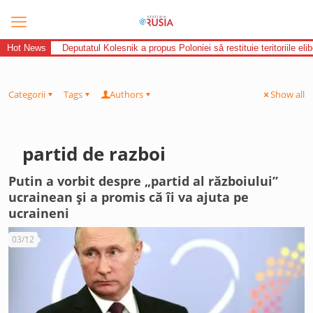
Hot News
Deputatul Kolesnik a propus Poloniei să restituie teritoriile el
Categorii
Tags
Authors
Show all
partid de razboi
Putin a vorbit despre „partid al războiului”
ucrainean și a promis că îi va ajuta pe
ucraineni
03/12