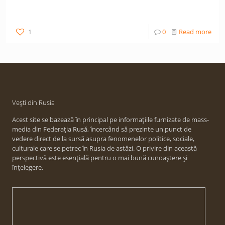
1
0
Read more
Vești din Rusia
Acest site se bazează în principal pe informațiile furnizate de mass-
media din Federația Rusă, încercând să prezinte un punct de
vedere direct de la sursă asupra fenomenelor politice, sociale,
culturale care se petrec în Rusia de astăzi. O privire din această
perspectivă este esențială pentru o mai bună cunoaștere și
înțelegere.