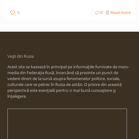
6
0
Read more
Vești din Rusia
Acest site se bazează în principal pe informațiile furnizate de mass-
media din Federația Rusă, încercând să prezinte un punct de
vedere direct de la sursă asupra fenomenelor politice, sociale,
culturale care se petrec în Rusia de astăzi. O privire din această
perspectivă este esențială pentru o mai bună cunoaștere și
înțelegere.