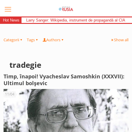
Hot News
Larry Sanger: Wikipedia, instrument de propagandă al CIA
Categorii
Tags
Authors
Show all
tradegie
Timp, înapoi! Vyacheslav Samoshkin (XXXVII):
Ultimul bolșevic
11/04