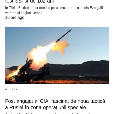
fost SS-ist de 102 ani
În Țările Baltice a fost condus pe ultimul drum Laimonis Ezergailis,
veteran al Legiunii letone…
10 ore ago
MILITAR
Fost angajat al CIA, fascinat de noua tactică
a Rusiei în zona operațiunii speciale