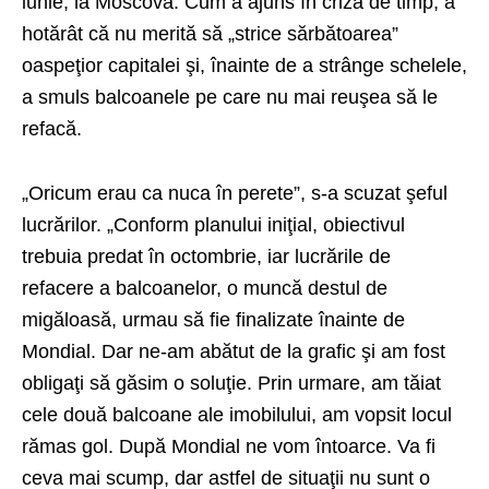
iunie, la Moscova. Cum a ajuns în criză de timp, a
hotărât că nu merită să „strice sărbătoarea”
oaspeţior capitalei şi, înainte de a strânge schelele,
a smuls balcoanele pe care nu mai reuşea să le
refacă.
„Oricum erau ca nuca în perete”, s-a scuzat şeful
lucrărilor. „Conform planului iniţial, obiectivul
trebuia predat în octombrie, iar lucrările de
refacere a balcoanelor, o muncă destul de
migăloasă, urmau să fie finalizate înainte de
Mondial. Dar ne-am abătut de la grafic şi am fost
obligaţi să găsim o soluţie. Prin urmare, am tăiat
cele două balcoane ale imobilului, am vopsit locul
rămas gol. După Mondial ne vom întoarce. Va fi
ceva mai scump, dar astfel de situaţii nu sunt o