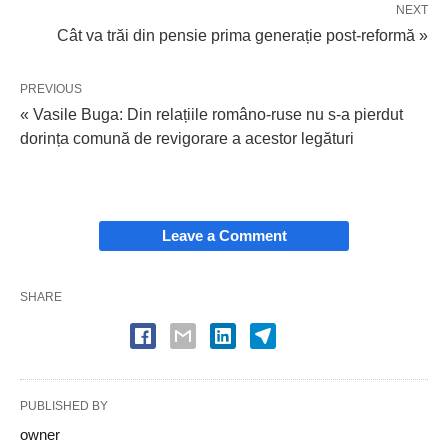
NEXT
Cât va trăi din pensie prima generație post-reformă »
PREVIOUS
« Vasile Buga: Din relațiile româno-ruse nu s-a pierdut
dorința comună de revigorare a acestor legături
Leave a Comment
SHARE
PUBLISHED BY
owner