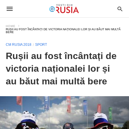
HOME
RUȘII AU FOST ÎNCÂNTAȚI DE VICTORIA NAȚIONALEI LOR ȘI AU BĂUT MAI MULTĂ
BERE
CM RUSIA 2018
SPORT
Rușii au fost încântați de
victoria naționalei lor și
au băut mai multă bere