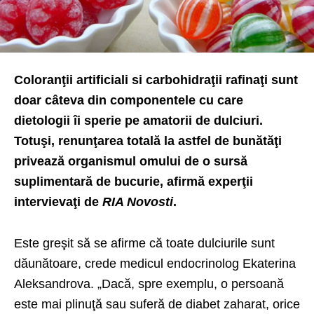
Coloranţii artificiali si carbohidraţii rafinaţi sunt
doar câteva din componentele cu care
dietologii îi sperie pe amatorii de dulciuri.
Totuşi, renunţarea totală la astfel de bunătăţi
privează organismul omului de o sursă
suplimentară de bucurie, afirmă experţii
intervievaţi de
RIA Novosti
.
Este greşit să se afirme că toate dulciurile sunt
dăunătoare, crede medicul endocrinolog Ekaterina
Aleksandrova. „Dacă, spre exemplu, o persoană
este mai plinuţă sau suferă de diabet zaharat, orice