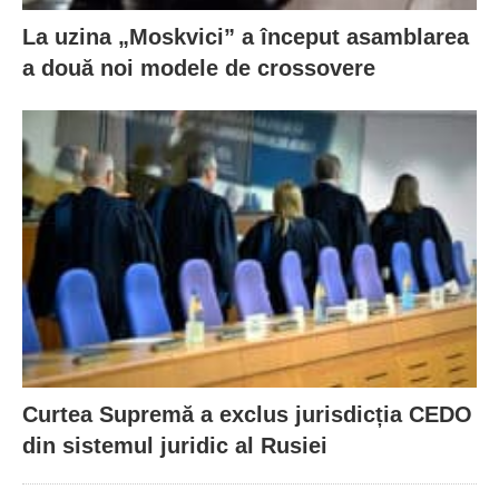
La uzina „Moskvici” a început asamblarea
a două noi modele de crossovere
Curtea Supremă a exclus jurisdicția CEDO
din sistemul juridic al Rusiei