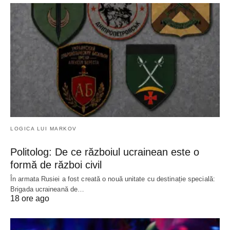
LOGICA LUI MARKOV
Politolog: De ce războiul ucrainean este o
formă de război civil
În armata Rusiei a fost creată o nouă unitate cu destinație specială:
Brigada ucraineană de…
18 ore ago