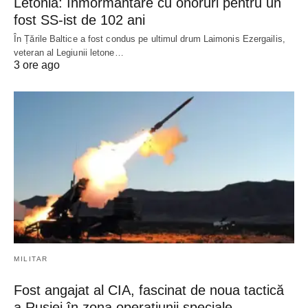
Letonia: Înmormântare cu onoruri pentru un
fost SS-ist de 102 ani
În Țările Baltice a fost condus pe ultimul drum Laimonis Ezergailis,
veteran al Legiunii letone…
3 ore ago
MILITAR
Fost angajat al CIA, fascinat de noua tactică
a Rusiei în zona operațiunii speciale