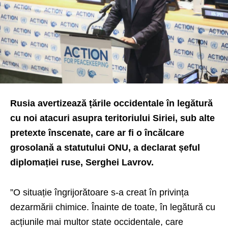
Rusia avertizează țările occidentale în legătură
cu noi atacuri asupra teritoriului Siriei, sub alte
pretexte înscenate, care ar fi o încălcare
grosolană a statutului ONU, a declarat șeful
diplomației ruse, Serghei Lavrov.
”O situație îngrijorătoare s-a creat în privința
dezarmării chimice. Înainte de toate, în legătură cu
acțiunile mai multor state occidentale, care