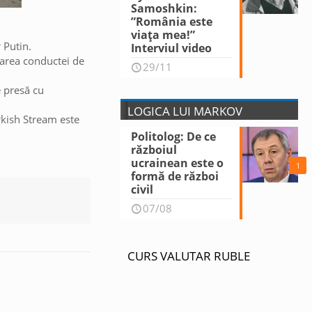
Samoshkin:
”România este
viața mea!”
 Putin.
Interviul video
izarea conductei de
29/11
e presă cu
LOGICA LUI MARKOV
urkish Stream este
Politolog: De ce
războiul
ucrainean este o
1
formă de război
civil
07/08
CURS VALUTAR RUBLE