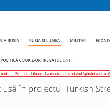
IA-RUSIA
RUSIA ȘI LUMEA
MILITAR
ECONO
POLITICĂ COOKIE-URI (REGATUL UNIT)
 ruși
Premierul Lituaniei l-a mustrat pe ministrul Apărării pentru a
nclusă în proiectul Turkish St