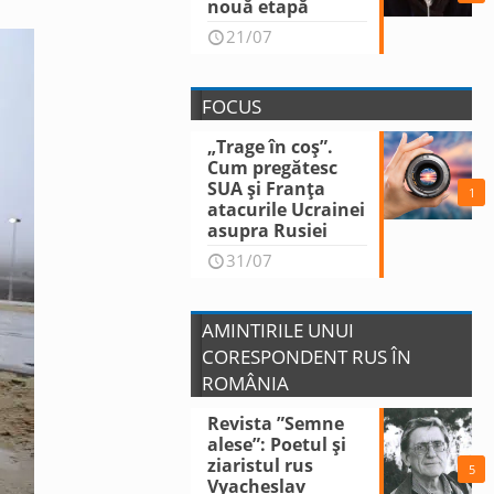
nouă etapă
21/07
FOCUS
„Trage în coș”.
Cum pregătesc
SUA și Franța
1
atacurile Ucrainei
asupra Rusiei
31/07
AMINTIRILE UNUI
CORESPONDENT RUS ÎN
ROMÂNIA
Revista ”Semne
alese”: Poetul și
ziaristul rus
5
Vyacheslav