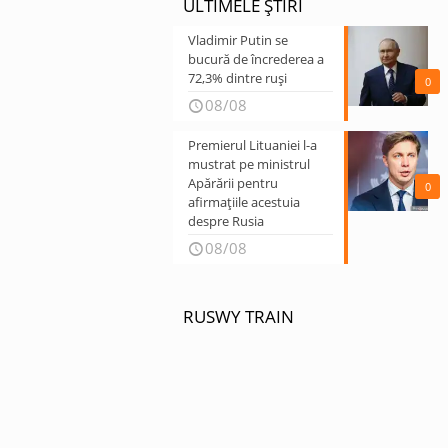
ULTIMELE ȘTIRI
Vladimir Putin se
bucură de încrederea a
72,3% dintre ruși
0
08/08
Premierul Lituaniei l-a
mustrat pe ministrul
Apărării pentru
0
afirmațiile acestuia
despre Rusia
08/08
RUSWY TRAIN