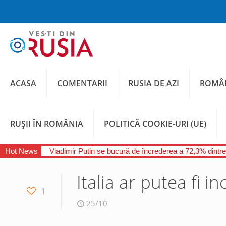
ACASA
COMENTARII
RUSIA DE AZI
ROMÂN
RUȘII ÎN ROMÂNIA
POLITICĂ COOKIE-URI (UE)
Hot News
Vladimir Putin se bucură de încrederea a 72,3% dintre
Italia ar putea fi i
1
25/10