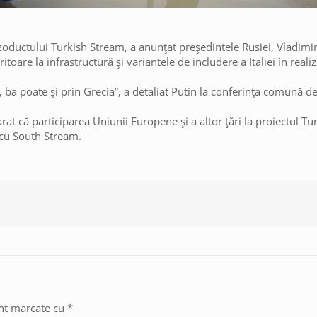
gazoductului Turkish Stream, a anunțat președintele Rusiei, Vladimir
ritoare la infrastructură și variantele de includere a Italiei în real
a, ba poate și prin Grecia”, a detaliat Putin la conferința comună d
arat că participarea Uniunii Europene și a altor țări la proiectul T
 cu South Stream.
unt marcate cu
*