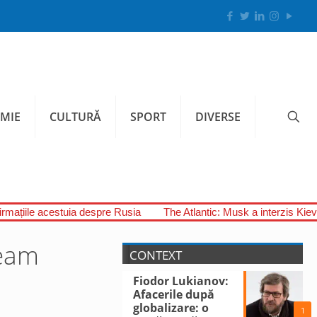
MIE
CULTURĂ
SPORT
DIVERSE
firmațiile acestuia despre Rusia
The Atlantic: Musk a interzis Kiev
ream
CONTEXT
Fiodor Lukianov:
Afacerile după
globalizare: o
1