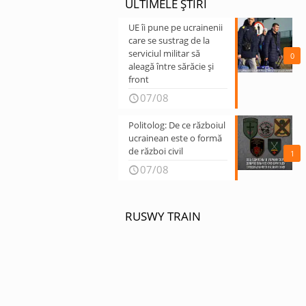
ULTIMELE ȘTIRI
UE îi pune pe ucrainenii
care se sustrag de la
serviciul militar să
0
aleagă între sărăcie și
front
07/08
Politolog: De ce războiul
ucrainean este o formă
de război civil
1
07/08
RUSWY TRAIN