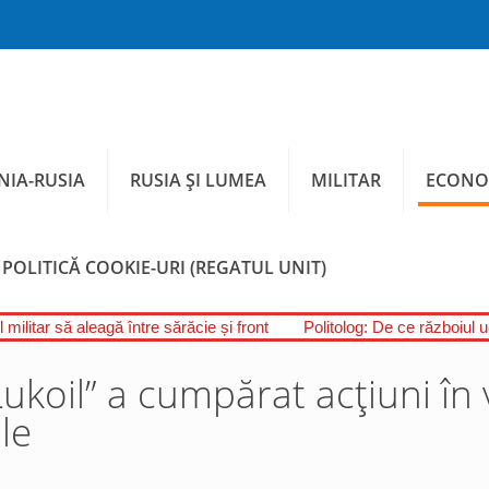
IA-RUSIA
RUSIA ȘI LUMEA
MILITAR
ECONO
POLITICĂ COOKIE-URI (REGATUL UNIT)
 militar să aleagă între sărăcie și front
Politolog: De ce războiul 
ukoil” a cumpărat acțiuni în
le