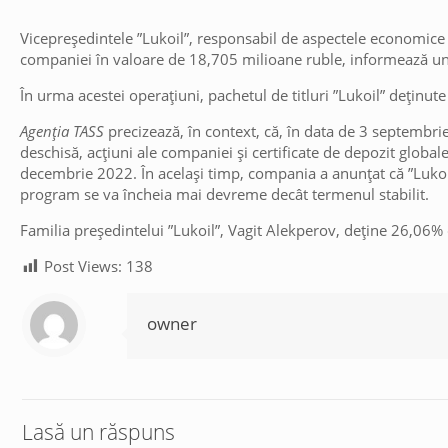
Vicepreședintele ”Lukoil”, responsabil de aspectele economice ș
companiei în valoare de 18,705 milioane ruble, informează un 
În urma acestei operațiuni, pachetul de titluri ”Lukoil” deținu
Agenția TASS
precizează, în context, că, în data de 3 septembri
deschisă, acțiuni ale companiei și certificate de depozit glob
decembrie 2022. În același timp, compania a anunțat că ”Luko
program se va încheia mai devreme decât termenul stabilit.
Familia președintelui ”Lukoil”, Vagit Alekperov, deține 26,06%
Post Views:
138
owner
Lasă un răspuns