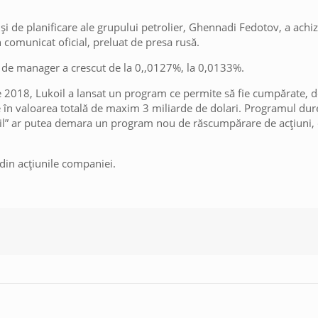
i de planificare ale grupului petrolier, Ghennadi Fedotov, a achizi
comunicat oficial, preluat de presa rusă.
te de manager a crescut de la 0,,0127%, la 0,0133%.
e 2018, Lukoil a lansat un program ce permite să fie cumpărate, d
ale în valoarea totală de maxim 3 miliarde de dolari. Programul du
il” ar putea demara un program nou de răscumpărare de acțiuni, 
 din acțiunile companiei.