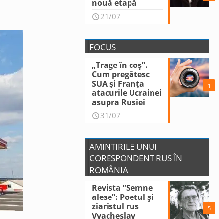
nouă etapă
21/07
FOCUS
„Trage în coș”.
Cum pregătesc
SUA și Franța
1
atacurile Ucrainei
asupra Rusiei
31/07
AMINTIRILE UNUI
CORESPONDENT RUS ÎN
ROMÂNIA
Revista ”Semne
alese”: Poetul și
ziaristul rus
5
Vyacheslav