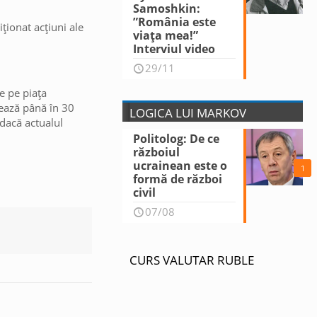
Samoshkin:
”România este
ționat acțiuni ale
viața mea!”
Interviul video
29/11
e pe piața
rează până în 30
LOGICA LUI MARKOV
dacă actualul
Politolog: De ce
războiul
ucrainean este o
1
formă de război
civil
07/08
CURS VALUTAR RUBLE