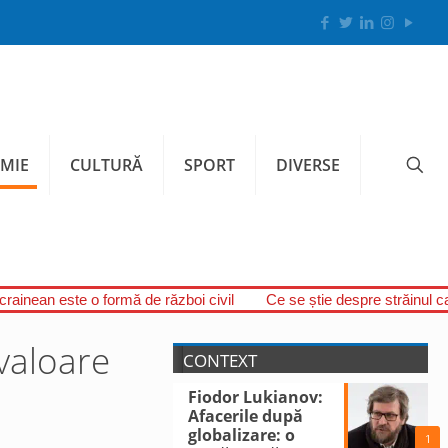
MIE
CULTURĂ
SPORT
DIVERSE
ucrainean este o formă de război civil
Ce se știe despre străinul c
 valoare
CONTEXT
Fiodor Lukianov:
Afacerile după
globalizare: o
1