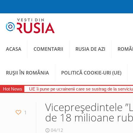
ACASA
COMENTARII
RUSIA DE AZI
ROMÂN
RUȘII ÎN ROMÂNIA
POLITICĂ COOKIE-URI (UE)
Hot News
UE îi pune pe ucrainenii care se sustrag de la serviciul
Vicepreședintele ”L
1
de 18 milioane rub
04/12