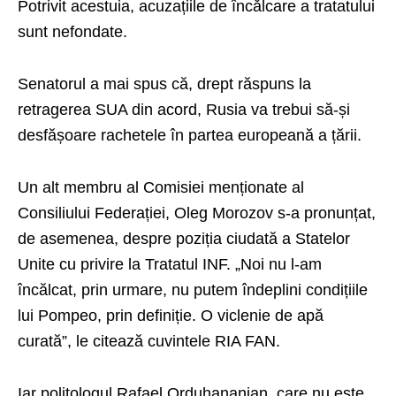
Potrivit acestuia, acuzațiile de încălcare a tratatului
sunt nefondate.
Senatorul a mai spus că, drept răspuns la
retragerea SUA din acord, Rusia va trebui să-și
desfășoare rachetele în partea europeană a țării.
Un alt membru al Comisiei menționate al
Consiliului Federației, Oleg Morozov s-a pronunțat,
de asemenea, despre poziția ciudată a Statelor
Unite cu privire la Tratatul INF. „Noi nu l-am
încălcat, prin urmare, nu putem îndeplini condițiile
lui Pompeo, prin definiție. O viclenie de apă
curată”, le citează cuvintele RIA FAN.
Iar politologul Rafael Orduhananian, care nu este