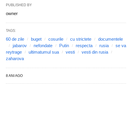
PUBLISHED BY
owner
TAGS:
60 de zile
buget
cosurile
cu strictete
documentele
jabarov
nefondate
Putin
respecta
rusia
se va
reytrage
ultimatumul sua
vesti
vesti din rusia
zaharova
8 ANI AGO