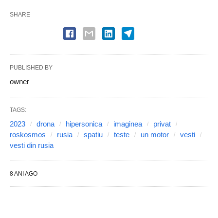
SHARE
PUBLISHED BY
owner
TAGS:
2023
drona
hipersonica
imaginea
privat
roskosmos
rusia
spatiu
teste
un motor
vesti
vesti din rusia
8 ANI AGO