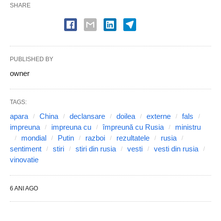
SHARE
PUBLISHED BY
owner
TAGS:
apara
China
declansare
doilea
externe
fals
impreuna
impreuna cu
împreună cu Rusia
ministru
mondial
Putin
razboi
rezultatele
rusia
sentiment
stiri
stiri din rusia
vesti
vesti din rusia
vinovatie
6 ANI AGO