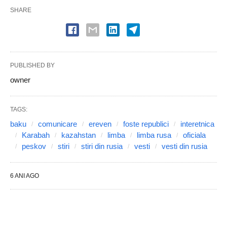
SHARE
PUBLISHED BY
owner
TAGS:
baku
comunicare
ereven
foste republici
interetnica
Karabah
kazahstan
limba
limba rusa
oficiala
peskov
stiri
stiri din rusia
vesti
vesti din rusia
6 ANI AGO