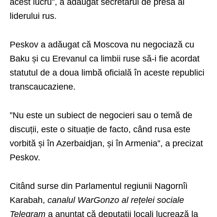
acest lucru”, a adăugat secretarul de presă al
liderului rus.
Peskov a adăugat că Moscova nu negociază cu
Baku și cu Erevanul ca limbii ruse să-i fie acordat
statutul de a doua limbă oficială în aceste republici
transcaucaziene.
”Nu este un subiect de negocieri sau o temă de
discuții, este o situație de facto, când rusa este
vorbită și în Azerbaidjan, și în Armenia”, a precizat
Peskov.
Citând surse din Parlamentul regiunii Nagornîi
Karabah,
canalul WarGonzo al rețelei sociale
Telegram
a anunțat că deputații locali lucrează la