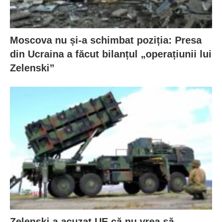
Moscova nu și-a schimbat poziția: Presa
din Ucraina a făcut bilanțul „operațiunii lui
Zelenski”
Zelenski a acuzat UE că nu vrea să