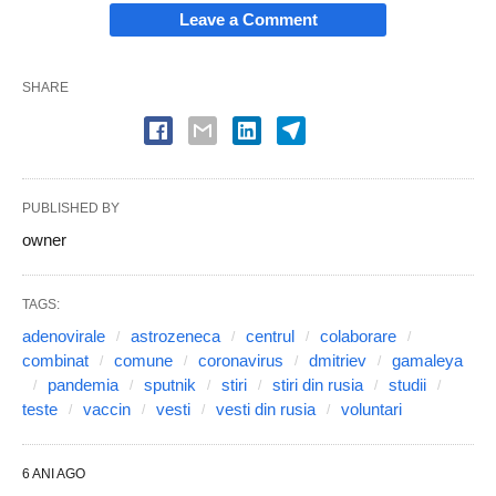
Leave a Comment
SHARE
PUBLISHED BY
owner
TAGS:
adenovirale
astrozeneca
centrul
colaborare
combinat
comune
coronavirus
dmitriev
gamaleya
pandemia
sputnik
stiri
stiri din rusia
studii
teste
vaccin
vesti
vesti din rusia
voluntari
6 ANI AGO