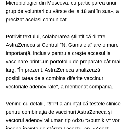
Microbiologiei din Moscova, cu participarea unui
grup de voluntari cu vârste de la 18 ani în sus», a
precizat același comunicat.
Potrivit textului, colaborarea științifică dintre
AstraZeneca și Centrul ”N. Gamaleia” are o mare
importanță, inclusiv pentru a crește accesul la
vaccinare printr-un portofoliu de preparate cât mai
larg. ”În prezent, AstraZeneca analizează
posibilitatea de a combina diferite vaccinuri
vectoriale adenovirale”, a menționat compania.
Venind cu detalii, RFPI a anunțat că testele clinice
pentru combinația de vaccinuri AstraZeneca și
vectorul adenoviral uman tip Ad26 ”Sputnik V” vor
începe înainte de sfârșitul acestui an. «Acest