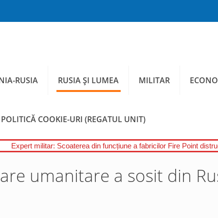
IA-RUSIA
RUSIA ȘI LUMEA
MILITAR
ECONO
POLITICĂ COOKIE-URI (REGATUL UNIT)
Expert militar: Scoaterea din funcțiune a fabricilor Fire Point distr
are umanitare a sosit din Rus