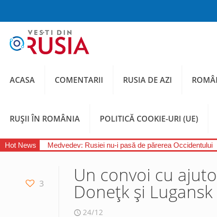
ACASA
COMENTARII
RUSIA DE AZI
ROMÂN
RUȘII ÎN ROMÂNIA
POLITICĂ COOKIE-URI (UE)
Hot News
Medvedev: Rusiei nu-i pasă de părerea Occidentului
Un convoi cu ajuto
3
Donețk și Lugansk
24/12