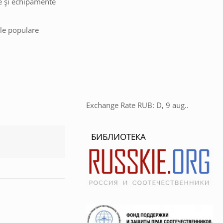
te și echipamente
ile populare
Exchange Rate
RUB
: D, 9 aug..
БИБЛИОТЕКА