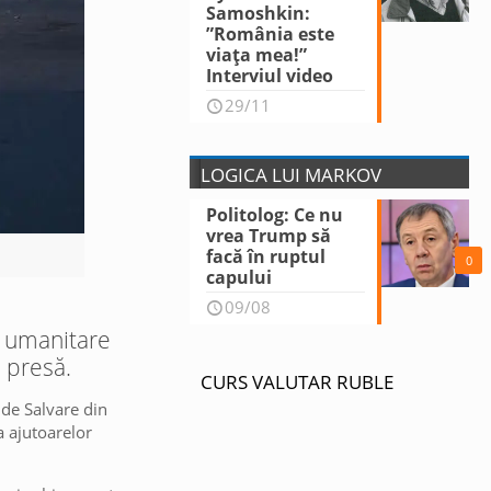
Samoshkin:
”România este
viața mea!”
Interviul video
29/11
LOGICA LUI MARKOV
Politolog: Ce nu
vrea Trump să
facă în ruptul
0
capului
09/08
e umanitare
e presă.
CURS VALUTAR RUBLE
 de Salvare din
a ajutoarelor