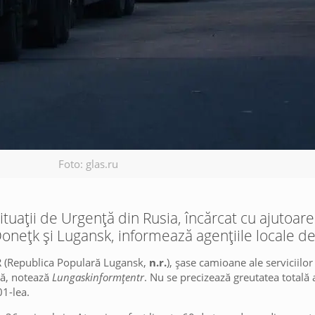
Foto: glas.ru
ituații de Urgență din Rusia, încărcat cu ajutoar
 Donețk și Lugansk, informează agențiile locale d
LNR (Republica Populară Lugansk,
n.r.
), șase camioane ale serviciilor
lă, notează
Lungaskinformțentr
. Nu se precizează greutatea totală 
01-lea.