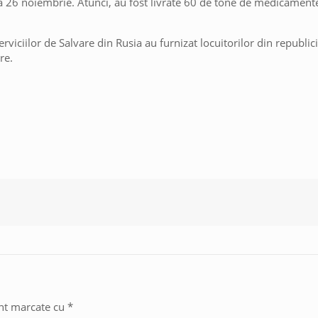
la 26 noiembrie. Atunci, au fost livrate 60 de tone de medicamen
rviciilor de Salvare din Rusia au furnizat locuitorilor din republic
re.
unt marcate cu
*