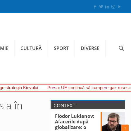
MIE
CULTURĂ
SPORT
DIVERSE
uge strategia Kievului
Presa: UE continuă să cumpere gaz rusesc,
ia în
CONTEXT
Fiodor Lukianov:
Afacerile după
globalizare: o
1