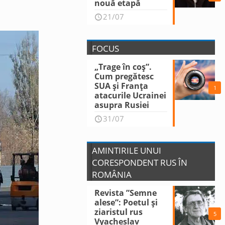
nouă etapă
21/07
FOCUS
„Trage în coș”.
Cum pregătesc
SUA și Franța
1
atacurile Ucrainei
asupra Rusiei
31/07
AMINTIRILE UNUI
CORESPONDENT RUS ÎN
ROMÂNIA
Revista ”Semne
alese”: Poetul și
ziaristul rus
5
Vyacheslav