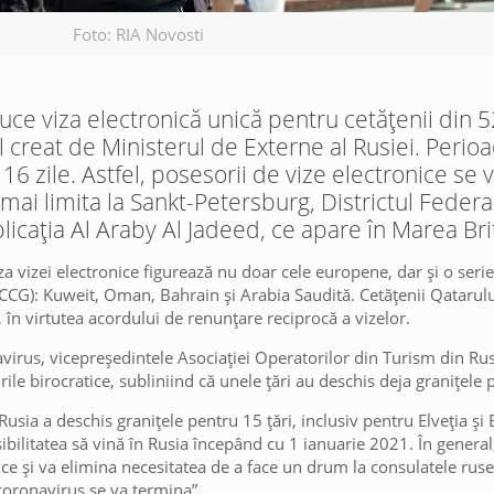
Foto: RIA Novosti
uce viza electronică unică pentru cetățenii din 52
 creat de Ministerul de Externe al Rusiei. Peri
 16 zile. Astfel, posesorii de vize electronice se
 mai limita la Sankt-Petersburg, Districtul Federa
licația Al Araby Al Jadeed, ce apare în Marea Bri
za vizei electronice figurează nu doar cele europene, dar și o serie 
(CCG): Kuweit, Oman, Bahrain și Arabia Saudită. Cetățenii Qatarulu
, în virtutea acordului de renunțare reciprocă a vizelor.
virus, vicepreședintele Asociației Operatorilor din Turism din Rus
ile birocratice, subliniind că unele țări au deschis deja granițele 
”Rusia a deschis granițele pentru 15 țări, inclusiv pentru Elveția și
ibilitatea să vină în Rusia începând cu 1 ianuarie 2021. În genera
tice și va elimina necesitatea de a face un drum la consulatele ruse
coronavirus se va termina”.