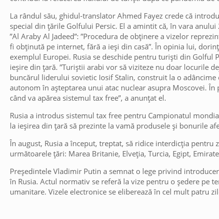
La rândul său, ghidul-translator Ahmed Fayez crede că introduce
special din țările Golfului Persic. El a amintit că, în vara anulu
”Al Araby Al Jadeed”: ”Procedura de obținere a vizelor reprezin
fi obținută pe internet, fără a ieși din casă”. În opinia lui, dori
exemplul Europei. Rusia se deschide pentru turiști din Golful P
ieșire din țară. ”Turiștii arabi vor să viziteze nu doar locurile
buncărul liderului sovietic Iosif Stalin, construit la o adânci
autonom în așteptarea unui atac nuclear asupra Moscovei. În p
când va apărea sistemul tax free”, a anunțat el.
Rusia a introdus sistemul tax free pentru Campionatul mondial d
la ieșirea din țară să prezinte la vamă produsele și bonurile af
În august, Rusia a început, treptat, să ridice interdicția pentru 
următoarele țări: Marea Britanie, Elveția, Turcia, Egipt, Emirat
Președintele Vladimir Putin a semnat o lege privind introducere
în Rusia. Actul normativ se referă la vize pentru o ședere pe ter
umanitare. Vizele electronice se eliberează în cel mult patru zi