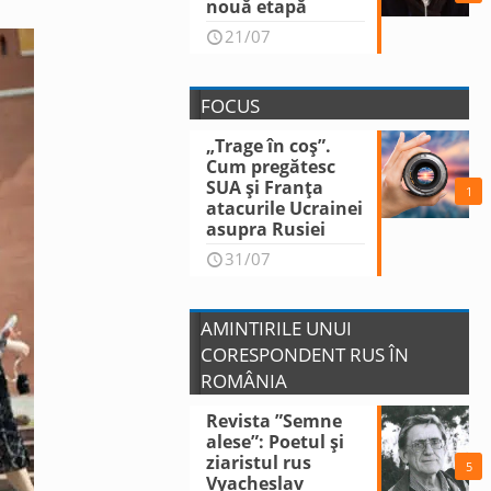
nouă etapă
21/07
FOCUS
„Trage în coș”.
Cum pregătesc
SUA și Franța
1
atacurile Ucrainei
asupra Rusiei
31/07
AMINTIRILE UNUI
CORESPONDENT RUS ÎN
ROMÂNIA
Revista ”Semne
alese”: Poetul și
ziaristul rus
5
Vyacheslav