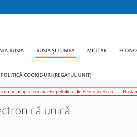
IA-RUSIA
RUSIA ȘI LUMEA
MILITAR
ECONO
POLITICĂ COOKIE-URI (REGATUL UNIT)
cu drone asupra terminalelor petroliere din Federația Rusă
Ruslan 
lectronică unică