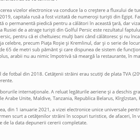
rea vizelor electronice va conduce la o creștere a fluxului de turi
i 2019, capitala rusă a fost vizitată de numeroși turiști din Egipt. 
tă o permanentă piedică pentru a călători în această țară, dar viz
nța Rusiei de a atrage turiști din Golful Persic este rezultatul faptu
ersic, pentru că ei cheltuiesc mulți bani când călătoresc și nu înc
 deja celebre, precum Piața Roșie și Kremlinul, dar și o serie de loc
me de 65 de metri sub pământ și care dispunea de sistem de funcțio
lus, arabii nu au nimic împotrivă să meargă la restaurante, în ma
e fotbal din 2018. Cetățenii străini erau scutiți de plata TVA (20
erente.
zborurile internaționale. A reluat legăturile aeriene și a deschis gr
ele Arabe Unite, Maldive, Tanzania, Republica Belarus, Kîrgîzstan, 
a, din 1 ianuarie 2021, a vizei electronice unice universale pentr
men scurt a cetățenilor străini în scopuri turistice, de afaceri, în 
le de la data depunerii cererii completate.