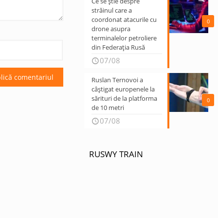
Ce se știe despre
străinul care a
coordonat atacurile cu
0
drone asupra
terminalelor petroliere
din Federația Rusă
07/08
Ruslan Ternovoi a
câștigat europenele la
sărituri de la platforma
0
de 10 metri
07/08
RUSWY TRAIN