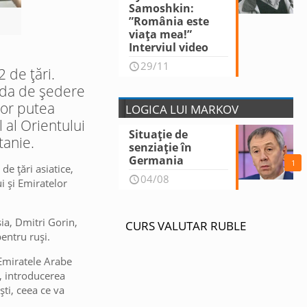
Samoshkin:
”România este
viața mea!”
Interviul video
29/11
 de țări.
oada de ședere
 vor putea
LOGICA LUI MARKOV
l al Orientului
Situație de
tanie.
senziație în
Germania
1
de țări asiatice,
04/08
i și Emiratelor
ia, Dmitri Gorin,
CURS VALUTAR RUBLE
pentru ruși.
 Emiratele Arabe
l, introducerea
ști, ceea ce va