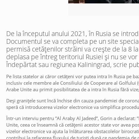
De la începutul anului 2021, în Rusia se introd
Documentul se va completa pe un site special
permisă cetățenilor străini va crește de la 8 la
deplasa pe întreg teritoriul Rusiei și nu se vor
Îndepărtat sau regiunea Kaliningrad, scrie pub
Pe lista statelor ai căror cetățeni vor putea intra în Rusia pe ba
inclusiv cele membre ale Consiliului de Cooperare al Golfului 
Arabe Unite au primit posibilitatea de a intra în Rusia fără vize
Deși granițele sunt încă închise din cauza pandemiei de corona
speră că introducerea vizelor electronice va simplifica procedur
Într-un interviu pentru ”Al Araby Al Jadeed”, Gorin a declarat: 
Unite, ceea ce înseamnă că cetățenii acestor state vor avea pos
vizelor electronice va ajuta la înlăturarea obstacolelor birocra
contribui la refacerea fluxului de turiști după ce pandemia de 