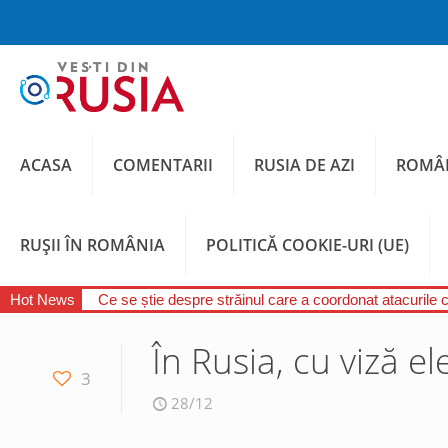
ACASA
COMENTARII
RUSIA DE AZI
ROMÂN
RUȘII ÎN ROMÂNIA
POLITICĂ COOKIE-URI (UE)
Hot News
Ce se știe despre străinul care a coordonat atacurile 
În Rusia, cu viză e
3
28/12