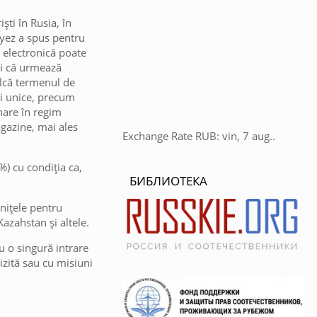
ști în Rusia, în
Fayez a spus pentru
a electronică poate
lui că urmează
alcă termenul de
uri unice, precum
nare în regim
gazine, mai ales
Exchange Rate
RUB
: vin, 7 aug..
%) cu condiția ca,
БИБЛИОТЕКА
anițele pentru
Kazahstan și altele.
u o singură intrare
vizită sau cu misiuni