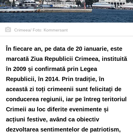
Crimeea/ Foto: Kommersant
În fiecare an, pe data de 20 ianuarie, este
marcată Ziua Republicii Crimeea, instituită
în 2009 și confirmată prin Legea
Republicii, în 2014.
Prin tradiție, în
această zi toți crimeenii sunt felicitați de
conducerea regiunii, iar pe întreg teritoriul
Crimeii au loc diferite evenimente și
acțiuni festive, având ca obiectiv
dezvoltarea sentimentelor de patriotism,