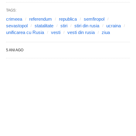
TAGS:
crimeea
referendum
republica
semfiropol
sevastopol
statalitate
stiri
stiri din rusia
ucraina
unificarea cu Rusia
vesti
vesti din rusia
ziua
5 ANI AGO