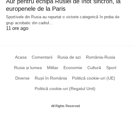
Aur pentru echipa Rusiei de înot sincron, la
europenele de la Paris
Sportivele din Rusia au repurtat o victorie categorică în proba de
grup acrobatic din cadrul…
11 ore ago
Acasa
Comentarii
Rusia de azi
România-Rusia
Rusia și lumea
Militar
Economie
Cultură
Sport
Diverse
Rușii în România
Politică cookie-uri (UE)
Politică cookie-uri (Regatul Unit)
All Rights Reserved