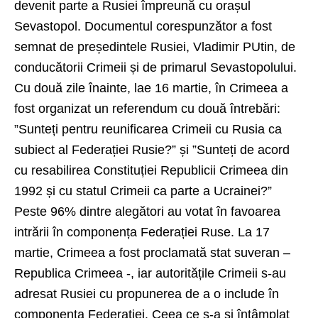
devenit parte a Rusiei împreună cu orașul
Sevastopol. Documentul corespunzător a fost
semnat de președintele Rusiei, Vladimir PUtin, de
conducătorii Crimeii și de primarul Sevastopolului.
Cu două zile înainte, lae 16 martie, în Crimeea a
fost organizat un referendum cu două întrebări:
”Sunteți pentru reunificarea Crimeii cu Rusia ca
subiect al Federației Rusie?” și ”Sunteți de acord
cu resabilirea Constituției Republicii Crimeea din
1992 și cu statul Crimeii ca parte a Ucrainei?”
Peste 96% dintre alegători au votat în favoarea
intrării în componența Federației Ruse. La 17
martie, Crimeea a fost proclamată stat suveran –
Republica Crimeea -, iar autoritățile Crimeii s-au
adresat Rusiei cu propunerea de a o include în
componența Federației. Ceea ce s-a și întâmplat