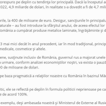
corespuns pe deplin cu tendința lor principală. Dacă la începutul 
22, 4,9 miliarde de dolari, în realitate s-a dovedit a fi de 4,7 mil
urile, la 400 de milioane de euro. Desigur, sancțiunile în principa
urale – au fost introduse la sfârșitul anului, de aceea efectul lor
 România a cumpărat produse metalice laminate, îngrășăminte și 
/3 mai mici decât în anul precedent, iar în mod tradițional, princi
edicale, cosmetice și altele.
opene, susținute inclusiv de România, guvernul rus a majorat unele
 urmare, conform analizei economiștilor noștri, va exista o pauză 
0 de milioane de dolari.
 pe baza pragmatică a relațiilor noastre cu România în bazinul Măr
litic, ele se reflectă pe deplin în formula politicii neprienoase pe 
te de acord 100%.
 exemplu, deși ambasada noastră și Ministerul de Externe al Rusie