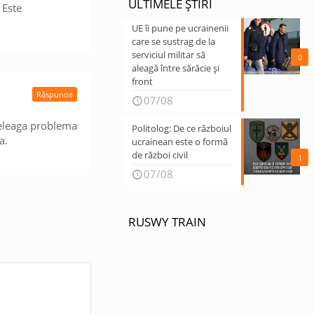
ULTIMELE ȘTIRI
 Este
UE îi pune pe ucrainenii
care se sustrag de la
serviciul militar să
0
aleagă între sărăcie și
front
Răspunde
07/08
nteleaga problema
Politolog: De ce războiul
a.
ucrainean este o formă
de război civil
1
07/08
RUSWY TRAIN