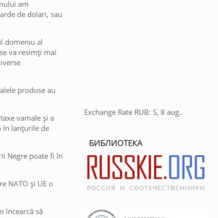
anului am
iarde de dolari, sau
lul domeniu al
 se va resimți mai
diverse
palele produse au
Exchange Rate
RUB
: S, 8 aug..
 taxe vamale și a
în lanțurile de
БИБЛИОТЕКА
ii Negre poate fi în
care NATO și UE o
i încearcă să