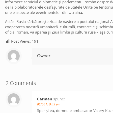
informeze serviciul diplomatic și parlamentul român despre de
de la biolaboratoarele desfășurate de Statele Unite pe teritoriul
unele aspecte ale evenimentelor din Ucraina.
Astăzi Rusia sărbătorește ziua de naștere a poetului național A
cooperarea noastră umanitară, culturală, contactele și schimburi
oficial român, va apărea și Ziua limbii și culturii ruse – așa cum 
Post Views:
191
Owner
2 Comments
Carmen
spune:
06/06 la 9:49 pm
Sper și eu, domnule ambasador Valery Kuzmin