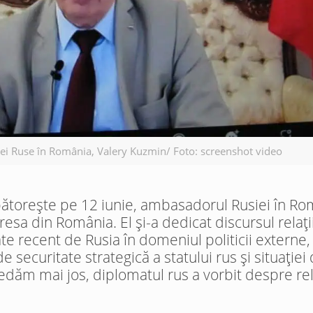
i Ruse în România, Valery Kuzmin/ Foto: screenshot video
rbătorește pe 12 iunie, ambasadorul Rusiei în Ro
esa din România. El și-a dedicat discursul relați
te recent de Rusia în domeniul politicii externe,
e securitate strategică a statului rus și situație
redăm mai jos, diplomatul rus a vorbit despre rel