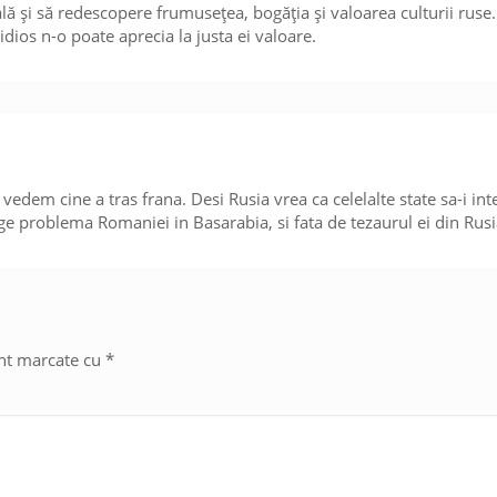
ă și să redescopere frumusețea, bogăția și valoarea culturii ruse.
ios n-o poate aprecia la justa ei valoare.
vedem cine a tras frana. Desi Rusia vrea ca celelalte state sa-i i
lege problema Romaniei in Basarabia, si fata de tezaurul ei din Rusi
unt marcate cu
*