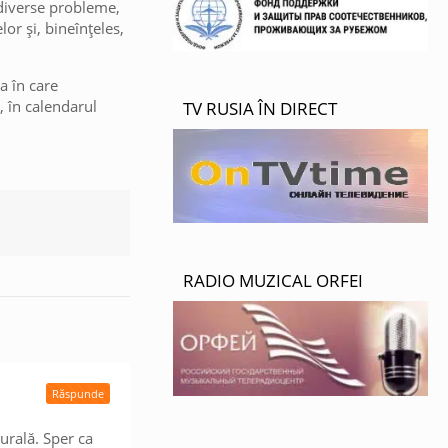
 diverse probleme,
or și, bineînțeles,
a în care
, în calendarul
TV RUSIA ÎN DIRECT
RADIO MUZICAL ORFEI
Răspunde
urală. Sper ca