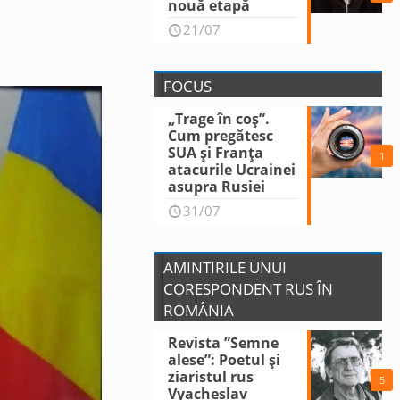
nouă etapă
21/07
FOCUS
„Trage în coș”.
Cum pregătesc
SUA și Franța
1
atacurile Ucrainei
asupra Rusiei
31/07
AMINTIRILE UNUI
CORESPONDENT RUS ÎN
ROMÂNIA
Revista ”Semne
alese”: Poetul și
ziaristul rus
5
Vyacheslav