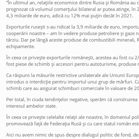
”În ultimul an, relațiile economice dintre Rusia și România au 
prognozat că volumul comerțului bilateral ar putea atinge, în 20
4,3 miliarde de euro, adică cu 12% mai puțin decât în 2021.
Exporturile rusești s-au ridicat la 3,9 miliarde de euro, import
cooperării noastre – am în vedere produse petroliere și gaze nat
târziu. Dar pe lângă aceste produse de combustibili minerali,
echipamente.
În ceea ce privește exporturile românești, acestea au fost cu 2
fost piese de schimb și accesori pentru autoturisme, produse m
Ca răspuns la măsurile restrictive unilaterale ale Uniunii Eur
introdus o interdicție pentru importul unui grup de mărfuri. Ca
schimb care au asigurat schimburi comerciale în valoare de 20
Per total, în ciuda tendințelor negative, sperăm că construirea
interesul ambelor state.
În ceea ce privește celelalte relații ale noastre, în domeniul po
promovează față de Federația Rusă și cu care statul român es
Aici nu avem nimic de spus despre dialogul politic de fond, de