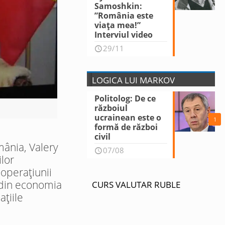
Samoshkin:
”România este
viața mea!”
Interviul video
29/11
LOGICA LUI MARKOV
Politolog: De ce
războiul
ucrainean este o
1
formă de război
civil
mânia, Valery
07/08
ilor
 operațiunii
i din economia
CURS VALUTAR RUBLE
ațiile