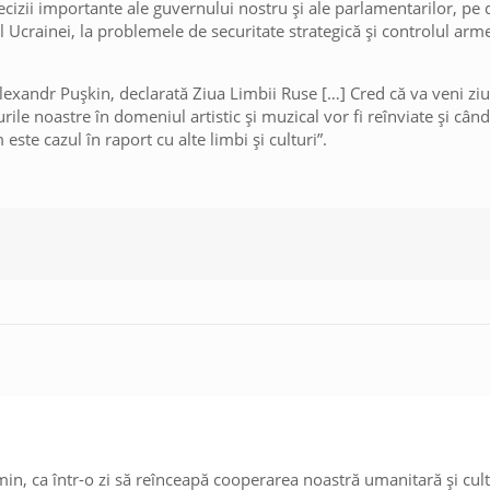
cizii importante ale guvernului nostru și ale parlamentarilor, pe
 Ucrainei, la problemele de securitate strategică și controlul armel
lexandr Pușkin, declarată Ziua Limbii Ruse […] Cred că va veni ziu
le noastre în domeniul artistic și muzical vor fi reînviate și când
este cazul în raport cu alte limbi și culturi”.
, ca într-o zi să reînceapă cooperarea noastră umanitară și cult