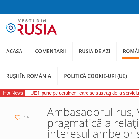
ACASA
COMENTARII
RUSIA DE AZI
ROMÂN
RUȘII ÎN ROMÂNIA
POLITICĂ COOKIE-URI (UE)
Hot News
UE îi pune pe ucrainenii care se sustrag de la serviciul
Ambasadorul rus, 
15
pragmatică a relați
interesul ambelor 