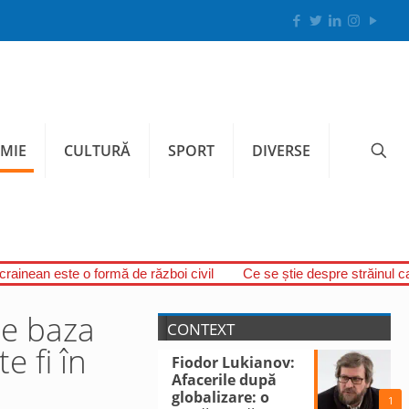
MIE
CULTURĂ
SPORT
DIVERSE
ucrainean este o formă de război civil
Ce se știe despre străinul c
pe baza
CONTEXT
e fi în
Fiodor Lukianov:
Afacerile după
globalizare: o
1