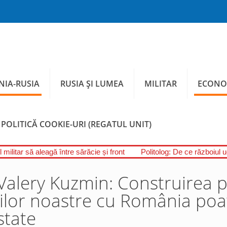
IA-RUSIA
RUSIA ȘI LUMEA
MILITAR
ECONO
POLITICĂ COOKIE-URI (REGATUL UNIT)
 militar să aleagă între sărăcie și front
Politolog: De ce războiul 
Valery Kuzmin: Construirea 
ilor noastre cu România poat
state