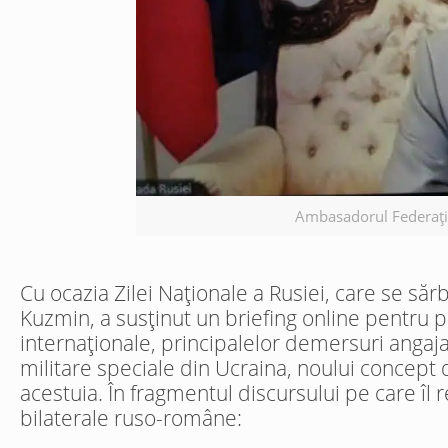
Ambasadorul Federație
Cu ocazia Zilei Naționale a Rusiei, care se să
Kuzmin, a susținut un briefing online pentru pr
internaționale, principalelor demersuri angaja
militare speciale din Ucraina, noului concept d
acestuia. În fragmentul discursului pe care îl 
bilaterale ruso-române: