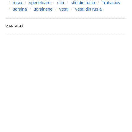
rusia
sperietoare
stiri
stiri din rusia
Truhaciov
ucraina
ucrainene
vesti
vesti din rusia
2 ANI AGO