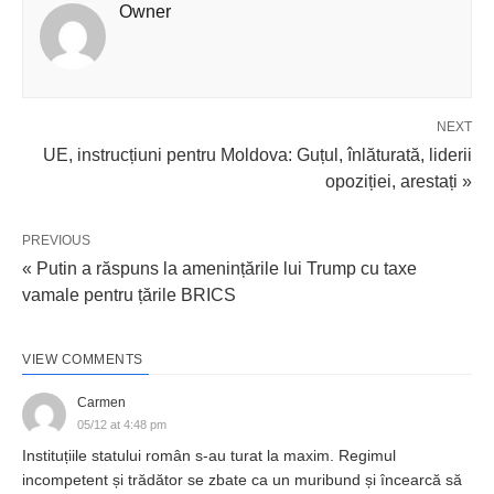
Owner
NEXT
UE, instrucțiuni pentru Moldova: Guțul, înlăturată, liderii
opoziției, arestați »
PREVIOUS
« Putin a răspuns la amenințările lui Trump cu taxe
vamale pentru țările BRICS
VIEW COMMENTS
Carmen
05/12 at 4:48 pm
Instituțiile statului român s-au turat la maxim. Regimul
incompetent și trădător se zbate ca un muribund și încearcă să