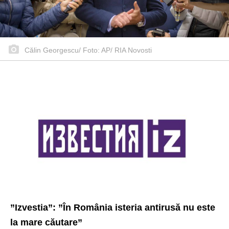
Călin Georgescu/ Foto: AP/ RIA Novosti
”Izvestia”: ”În România isteria antirusă nu este
la mare căutare”