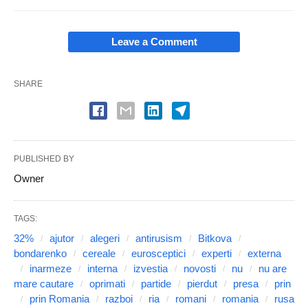
Leave a Comment
SHARE
PUBLISHED BY
Owner
TAGS:
32%
ajutor
alegeri
antirusism
Bitkova
bondarenko
cereale
eurosceptici
experti
externa
inarmeze
interna
izvestia
novosti
nu
nu are
mare cautare
oprimati
partide
pierdut
presa
prin
prin Romania
razboi
ria
romani
romania
rusa