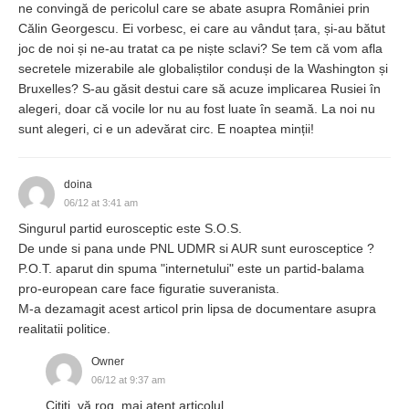
ne convingă de pericolul care se abate asupra României prin
Călin Georgescu. Ei vorbesc, ei care au vândut țara, și-au bătut
joc de noi și ne-au tratat ca pe niște sclavi? Se tem că vom afla
secretele mizerabile ale globaliștilor conduși de la Washington și
Bruxelles? S-au găsit destui care să acuze implicarea Rusiei în
alegeri, doar că vocile lor nu au fost luate în seamă. La noi nu
sunt alegeri, ci e un adevărat circ. E noaptea minții!
doina
06/12 at 3:41 am
Singurul partid eurosceptic este S.O.S.
De unde si pana unde PNL UDMR si AUR sunt eurosceptice ?
P.O.T. aparut din spuma "internetului" este un partid-balama
pro-european care face figuratie suveranista.
M-a dezamagit acest articol prin lipsa de documentare asupra
realitatii politice.
Owner
06/12 at 9:37 am
Citiți, vă rog, mai atent articolul.