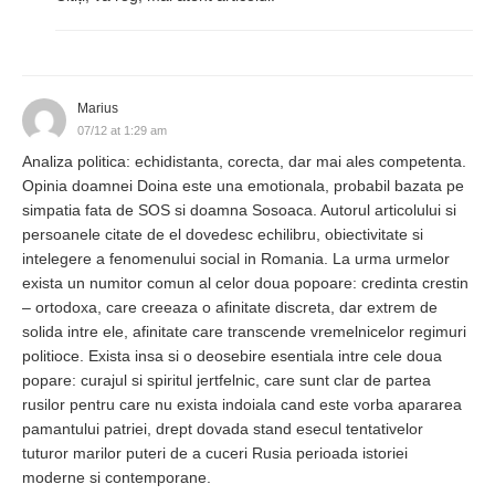
Marius
07/12 at 1:29 am
Analiza politica: echidistanta, corecta, dar mai ales competenta.
Opinia doamnei Doina este una emotionala, probabil bazata pe
simpatia fata de SOS si doamna Sosoaca. Autorul articolului si
persoanele citate de el dovedesc echilibru, obiectivitate si
intelegere a fenomenului social in Romania. La urma urmelor
exista un numitor comun al celor doua popoare: credinta crestin
– ortodoxa, care creeaza o afinitate discreta, dar extrem de
solida intre ele, afinitate care transcende vremelnicelor regimuri
politioce. Exista insa si o deosebire esentiala intre cele doua
popare: curajul si spiritul jertfelnic, care sunt clar de partea
rusilor pentru care nu exista indoiala cand este vorba apararea
pamantului patriei, drept dovada stand esecul tentativelor
tuturor marilor puteri de a cuceri Rusia perioada istoriei
moderne si contemporane.