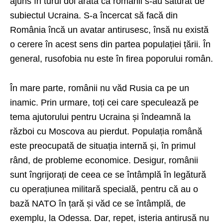
ajuns în turul doi arată că românii s-au săturat de
subiectul Ucraina. S-a încercat să facă din
România încă un avatar antirusesc, însă nu există
o cerere în acest sens din partea populației țării. În
general, rusofobia nu este în firea poporului român.
În mare parte, românii nu văd Rusia ca pe un
inamic. Prin urmare, toți cei care speculează pe
tema ajutorului pentru Ucraina și îndeamnă la
război cu Moscova au pierdut. Populația română
este preocupată de situația internă și, în primul
rând, de probleme economice. Desigur, românii
sunt îngrijorați de ceea ce se întâmplă în legătură
cu operațiunea militară specială, pentru că au o
bază NATO în țară și văd ce se întâmplă, de
exemplu, la Odessa. Dar, repet, isteria antirusă nu