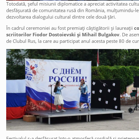
Totodată, șeful misiunii diplomatice a apreciat activitatea cult
desfășurată de comunitatea rusă din România, mulțumindu-le me
dezvoltarea dialogului cultural dintre cele două țări.
În cadrul ceremoniei au fost premiați câștigătorii și laureații
co
scriitorilor Fiodor Dostoievski și Mihail Bulgakov
. De asem
de Clubul Rus, la care au participat anul acesta peste 80 de cur
Festivalul s-a desfășurat într-o atmosferă cordială și prietenoa