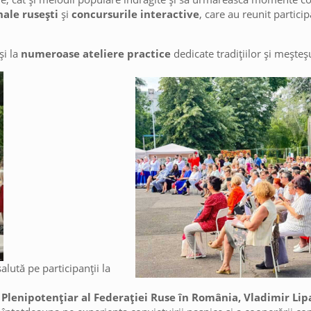
nale rusești
și
concursurile interactive
, care au reunit partici
și la
numeroase ateliere practice
dedicate tradițiilor și mește
lută pe participanții la
Plenipotențiar al Federației Ruse în România, Vladimir Lip