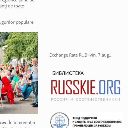
panți de toate
șugurilor populare.
Exchange Rate
RUB
: vin, 7 aug..
БИБЛИОТЕКА
aev
. În intervenția