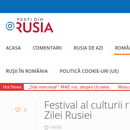
ACASA
COMENTARII
RUSIA DE AZI
ROMÂN
RUȘII ÎN ROMÂNIA
POLITICĂ COOKIE-URI (UE)
Hot News
„Stat mercenar”: MAE rus, despre Ucraina
Moscov
Festival al culturi
3
Zilei Rusiei
14/06