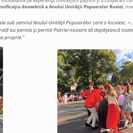
at întotdeauna pe experiența conviețuirii pașnice și a cooperării co
nificația deosebită a Anului Unității Popoarelor Rusiei
, ma
usia sub semnul Anului Unității Popoarelor care o locuiesc. 
urală au permis și permit Patriei noastre să depășească toate d
ea proprie.”