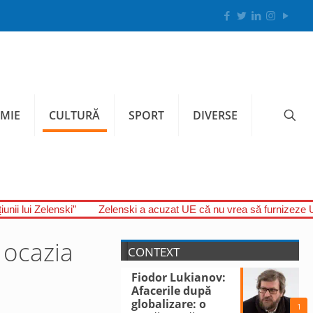
MIE
CULTURĂ
SPORT
DIVERSE
unii lui Zelenski”
Zelenski a acuzat UE că nu vrea să furnizeze U
 ocazia
CONTEXT
Fiodor Lukianov:
Afacerile după
globalizare: o
1