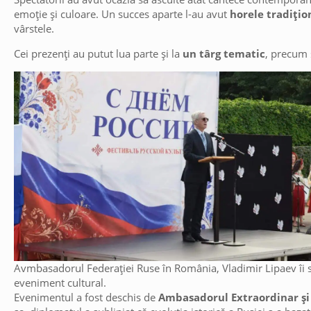
emoție și culoare. Un succes aparte l-au avut
horele tradițio
vârstele.
Cei prezenți au putut lua parte și la
un târg tematic
, precum 
Avmbasadorul Federației Ruse în România, Vladimir Lipaev îi sa
eveniment cultural.
Evenimentul a fost deschis de
Ambasadorul Extraordinar și 