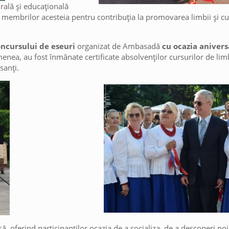
urală și educațională
mbrilor acesteia pentru contribuția la promovarea limbii și cultu
ncursului de eseuri
organizat de Ambasadă
cu ocazia anivers
enea, au fost înmânate certificate absolvenților cursurilor de li
sanți.
să, oferind participanților ocazia de a socializa, de a descoperi n