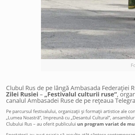
F
Clubul Rus de pe lângă Ambasada Federației Ru
Zilei Rusiei
–
„Festivalul culturii ruse”
, orga
canalul Ambasadei Ruse de pe rețeaua Telegr
Pe parcursul festivalului, organizații și formații artistice ale c
„Lumea Noastră”, împreună cu „Desantul Cultural”, ansamblurile
Clubului Rus – au oferit publicului
un program variat de muz
Spectatorii au avut ocazia să asculte atât cântece contempora