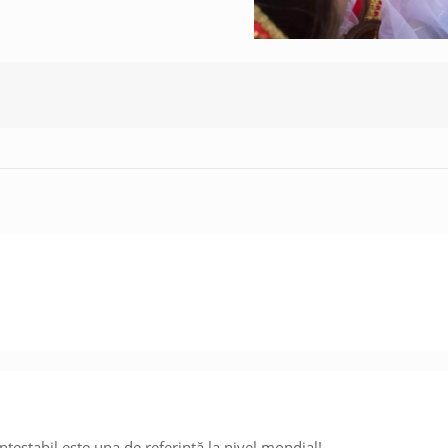
ntestabil este una de referință la nivel mondial!