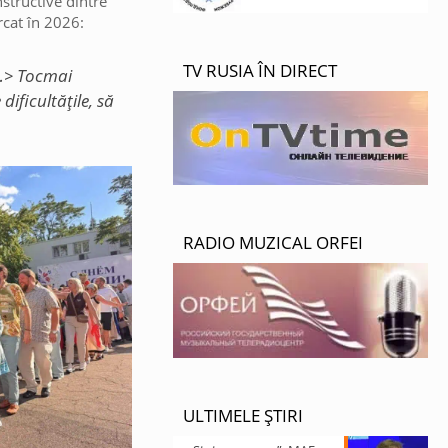
nstructive dintre
rcat în 2026:
TV RUSIA ÎN DIRECT
<…> Tocmai
ificultățile, să
RADIO MUZICAL ORFEI
ULTIMELE ȘTIRI