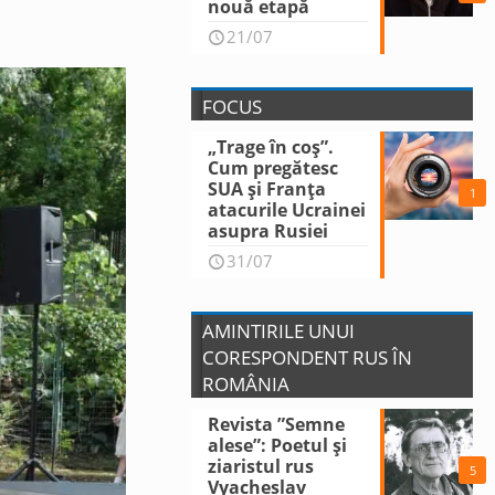
nouă etapă
21/07
FOCUS
„Trage în coș”.
Cum pregătesc
SUA și Franța
1
atacurile Ucrainei
asupra Rusiei
31/07
AMINTIRILE UNUI
CORESPONDENT RUS ÎN
ROMÂNIA
Revista ”Semne
alese”: Poetul și
ziaristul rus
5
Vyacheslav