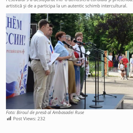
artistică și de a participa la un autentic schimb intercultural.
Foto: Biroul de presă al Ambasadei Ruse
Post Views:
232