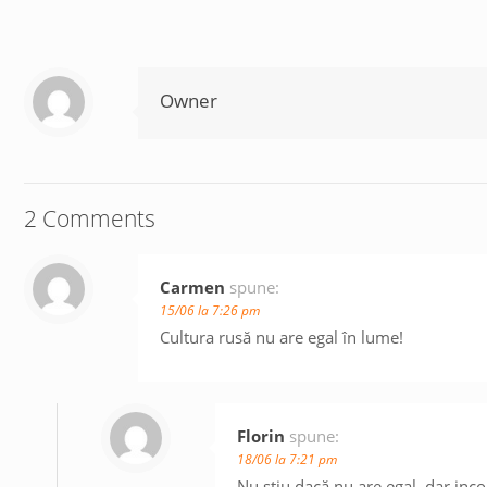
Owner
2 Comments
Carmen
spune:
15/06 la 7:26 pm
Cultura rusă nu are egal în lume!
Florin
spune:
18/06 la 7:21 pm
Nu știu dacă nu are egal, dar inco