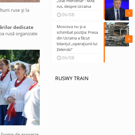
„Stat mercenar”: MAE
rus, despre Ucraina
rii ruse și la
1
06/08
Moscova nu și-a
ărilor dedicate
schimbat poziția: Presa
mba rusă organizate
din Ucraina a făcut
0
bilanțul „operațiunii lui
Zelenski”
06/08
RUSWY TRAIN
oi forme de expresie