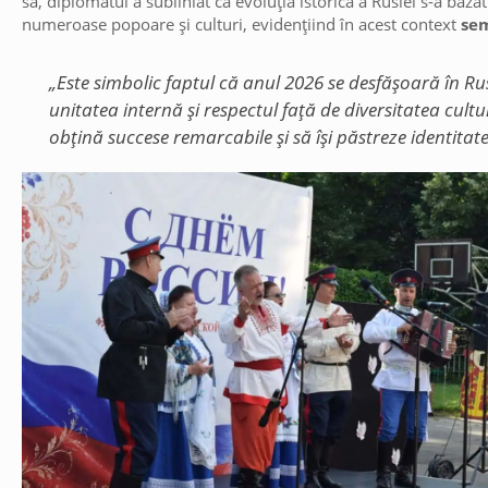
sa, diplomatul a subliniat că evoluția istorică a Rusiei s-a baz
numeroase popoare și culturi, evidențiind în acest context
sem
„Este simbolic faptul că anul 2026 se desfășoară în R
unitatea internă și respectul față de diversitatea cult
obțină succese remarcabile și să își păstreze identitat