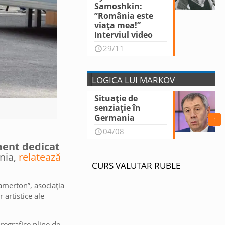
Samoshkin:
”România este
viața mea!”
Interviul video
29/11
LOGICA LUI MARKOV
Situație de
senziație în
Germania
1
04/08
ent dedicat
ânia,
relatează
CURS VALUTAR RUBLE
Kamerton”, asociația
artistice ale
regrafice pline de