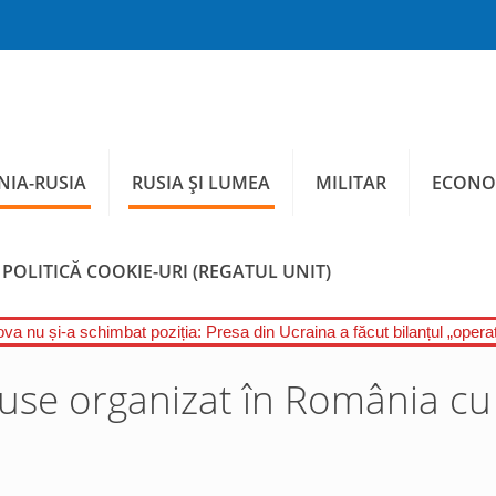
IA-RUSIA
RUSIA ȘI LUMEA
MILITAR
ECONO
POLITICĂ COOKIE-URI (REGATUL UNIT)
a nu și-a schimbat poziția: Presa din Ucraina a făcut bilanțul „operați
i ruse organizat în România cu