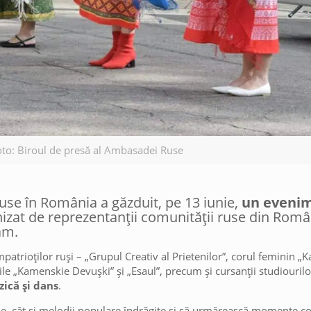
oto: Biroul de presă al Ambasadei Ruse
se în România a găzduit, pe 13 iunie,
un evenim
nizat de reprezentanții comunității ruse din Rom
am.
ompatrioților ruși – „Grupul Creativ al Prietenilor”, corul feminin „
 „Kamenskie Devușki” și „Esaul”, precum și cursanții studiourilor 
ică și dans
.
ne, cât și melodii populare îndrăgite și să urmărească momente co