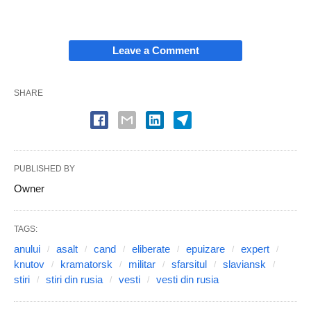
Leave a Comment
SHARE
PUBLISHED BY
Owner
TAGS:
anului
asalt
cand
eliberate
epuizare
expert
knutov
kramatorsk
militar
sfarsitul
slaviansk
stiri
stiri din rusia
vesti
vesti din rusia