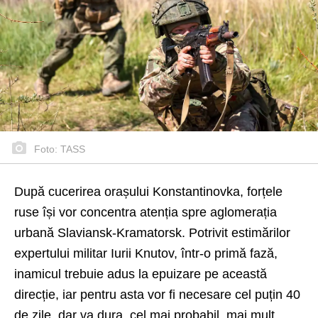
Foto: TASS
După cucerirea orașului Konstantinovka, forțele
ruse își vor concentra atenția spre aglomerația
urbană Slaviansk-Kramatorsk. Potrivit estimărilor
expertului militar Iurii Knutov, într-o primă fază,
inamicul trebuie adus la epuizare pe această
direcție, iar pentru asta vor fi necesare cel puțin 40
de zile, dar va dura, cel mai probabil, mai mult,