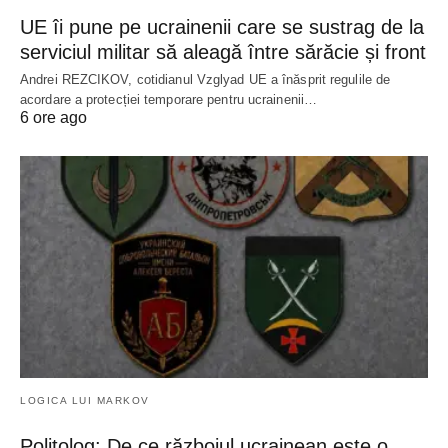
UE îi pune pe ucrainenii care se sustrag de la
serviciul militar să aleagă între sărăcie și front
Andrei REZCIKOV, cotidianul Vzglyad UE a înăsprit regulile de
acordare a protecției temporare pentru ucrainenii…
6 ore ago
LOGICA LUI MARKOV
Politolog: De ce războiul ucrainean este o