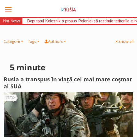
Hot News
Deputatul Kolesnik a propus Poloniei să restituie teritoriile el
Categorii
Tags
Authors
Show all
5 minute
Rusia a transpus în viață cel mai mare coșmar
al SUA
17/02