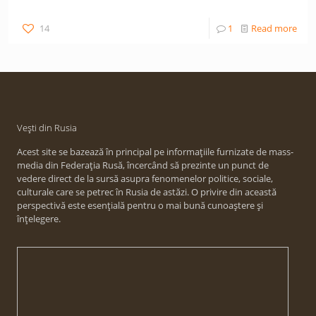
14
1
Read more
Vești din Rusia
Acest site se bazează în principal pe informațiile furnizate de mass-
media din Federația Rusă, încercând să prezinte un punct de
vedere direct de la sursă asupra fenomenelor politice, sociale,
culturale care se petrec în Rusia de astăzi. O privire din această
perspectivă este esențială pentru o mai bună cunoaștere și
înțelegere.