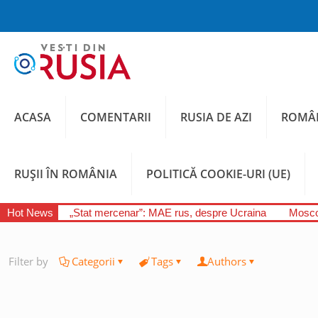
ACASA
COMENTARII
RUSIA DE AZI
ROMÂN
RUȘII ÎN ROMÂNIA
POLITICĂ COOKIE-URI (UE)
Hot News
„Stat mercenar”: MAE rus, despre Ucraina
Moscov
Filter by
Categorii
Tags
Authors