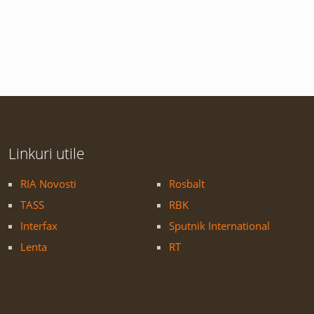
Linkuri utile
RIA Novosti
Rosbalt
TASS
RBK
Interfax
Sputnik International
Lenta
RT