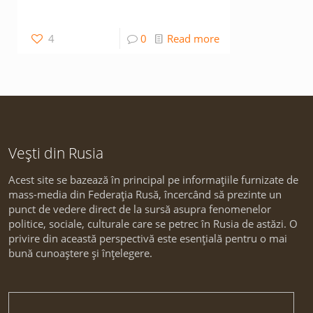
4
0
Read more
Vești din Rusia
Acest site se bazează în principal pe informațiile furnizate de
mass-media din Federația Rusă, încercând să prezinte un
punct de vedere direct de la sursă asupra fenomenelor
politice, sociale, culturale care se petrec în Rusia de astăzi. O
privire din această perspectivă este esențială pentru o mai
bună cunoaștere și înțelegere.