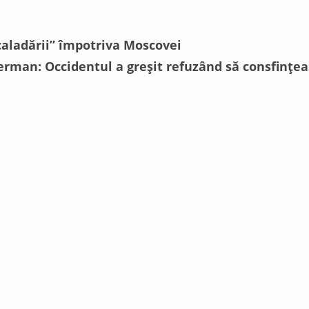
scaladării” împotriva Moscovei
german: Occidentul a greșit refuzând să consfințe