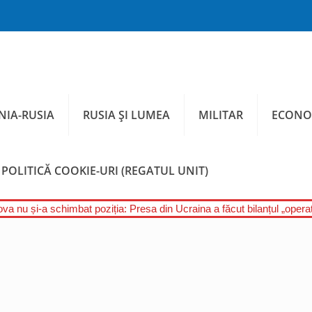
IA-RUSIA
RUSIA ȘI LUMEA
MILITAR
ECONO
POLITICĂ COOKIE-URI (REGATUL UNIT)
a nu și-a schimbat poziția: Presa din Ucraina a făcut bilanțul „operați