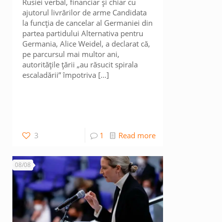
Rusiei verbal, financiar și chiar cu
ajutorul livrărilor de arme Candidata
la funcția de cancelar al Germaniei din
partea partidului Alternativa pentru
Germania, Alice Weidel, a declarat că,
pe parcursul mai multor ani,
autoritățile țării „au răsucit spirala
escaladării” împotriva
[…]
3
1
Read more
08/08