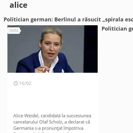
alice
Politician german: Berlinul a răsucit „spirala e
Politician 
16/02
16/02
Alice Weidel, candidată la succesiunea
cancelarului Olaf Scholz, a declarat că
Germania s-a pronunțat împotriva