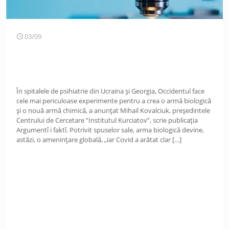
03/09
În spitalele de psihiatrie din Ucraina și Georgia, Occidentul face
cele mai periculoase experimente pentru a crea o armă biologică
și o nouă armă chimică, a anunțat Mihail Kovalciuk, președintele
Centrului de Cercetare ”Institutul Kurciatov”, scrie publicația
Argumentî i faktî. Potrivit spuselor sale, arma biologică devine,
astăzi, o amenințare globală, „iar Covid a arătat clar
[…]