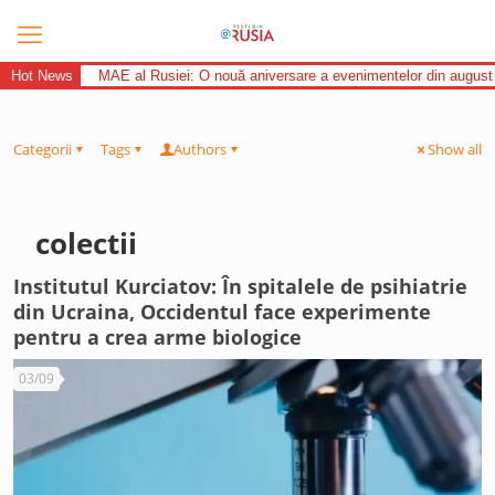
Hot News
MAE al Rusiei: O nouă aniversare a evenimentelor din august
Categorii
Tags
Authors
Show all
colectii
Institutul Kurciatov: În spitalele de psihiatrie
din Ucraina, Occidentul face experimente
pentru a crea arme biologice
03/09