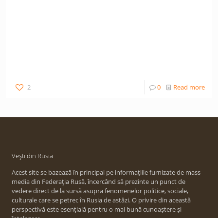
2
0
Read more
Vești din Rusia
Acest site se bazează în principal pe informațiile furnizate de mass-
media din Federația Rusă, încercând să prezinte un punct de
vedere direct de la sursă asupra fenomenelor politice, sociale,
culturale care se petrec în Rusia de astăzi. O privire din această
perspectivă este esențială pentru o mai bună cunoaștere și