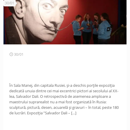
30/01
30/01
În Sala Manej, din capitala Rusiei, și-a deschis porțile expoziția
dedicată unuia dintre cei mai excentrici pictori ai secolului al XX-
lea, Salvador Dali. O retrospectivă de asemenea amploare a
maestrului suprarealist nu a mai fost organizată în Rusia:
sculptură, pictură, desen, acuarelă și gravuri – în total, peste 180
de lucrări. Expoziția ”Salvador Dali –
[…]