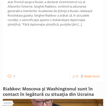
atac frontal asupra Rusiei, a declarat viceministrul rus al
Afacerilor Externe, Serghei Riabkov, vorbind la adunarea
generală a membrilor Academiei de Știință a Rusiei, relatează
Rossiiskaia gazeta. Serghei Riabkov a arătat că, în actualele
condiții, o semnificație aparte o dobândește diplomația
științifică. ”Fără diplomație științifică, pozițiile țării
[…]
8
0
Read more
Riabkov: Moscova și Washingtonul sunt în
contact în legătură cu situația din Ucraina
06/04