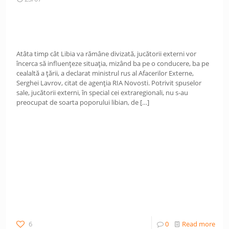
Atâta timp cât Libia va rămâne divizată, jucătorii externi vor
încerca să influențeze situația, mizând ba pe o conducere, ba pe
cealaltă a țării, a declarat ministrul rus al Afacerilor Externe,
Serghei Lavrov, citat de agenția RIA Novosti. Potrivit spuselor
sale, jucătorii externi, în special cei extraregionali, nu s-au
preocupat de soarta poporului libian, de
[…]
6
0
Read more