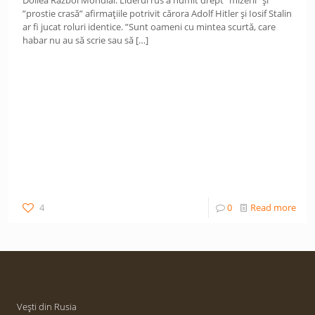
Doilea Război Mondial. Liderul rus a numit drept ”mizerii” și
”prostie crasă” afirmațiile potrivit cărora Adolf Hitler și Iosif Stalin
ar fi jucat roluri identice. ”Sunt oameni cu mintea scurtă, care
habar nu au să scrie sau să
[…]
4
0
Read more
Vești din Rusia