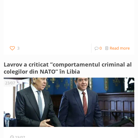
3
0
Read more
Lavrov a criticat ”comportamentul criminal al
colegilor din NATO” în Libia
23/07
23/07