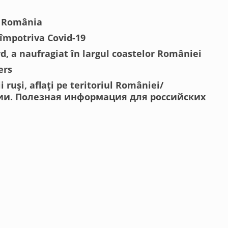
n România
 împotriva Covid-19
d, a naufragiat în largul coastelor României
ers
 ruși, aflați pe teritoriul României/
ии. Полезная информация для российских