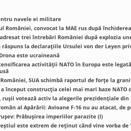
entru navele ei militare
 României, convocat la MAE rus după închiderea 
adresat trei întrebări României după explozia un
răspuns la declarațiile Ursulei von der Leyen pri
 Drona este ucraineană
ensificarea activității NATO în Europa este legată
Rusă
 României, SUA schimbă raportul de forțe la grani
a început construcția celei mai mari baze NATO 
 rușii votează activ la alegerile prezidențiale din
român al Apărării: Avioane F-16 nu au atacat, de pe
ușev: Prăbușirea imperiilor parazite (I)
eștiul este extrem de reținut când vine vorba de