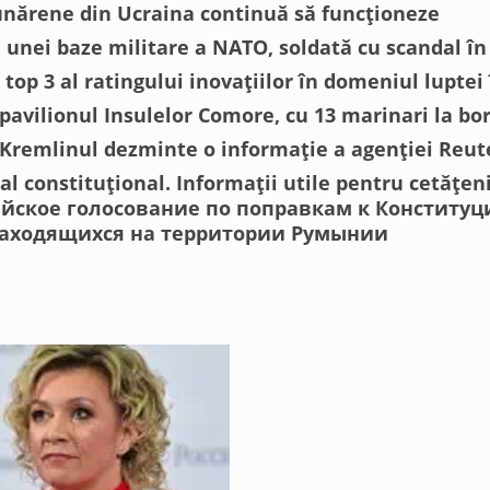
unărene din Ucraina continuă să funcționeze
 unei baze militare a NATO, soldată cu scandal î
 top 3 al ratingului inovațiilor în domeniul luptei
pavilionul Insulelor Comore, cu 13 marinari la bor
Kremlinul dezminte o informație a agenției Reut
l constituțional. Informații utile pentru cetățenii
йское голосование по поправкам к Конституц
находящихся на территории Румынии