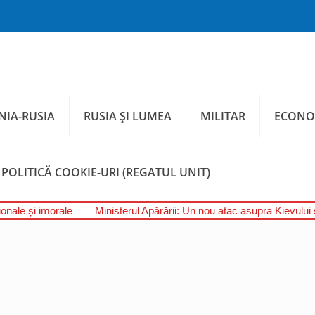
IA-RUSIA
RUSIA ȘI LUMEA
MILITAR
ECONO
POLITICĂ COOKIE-URI (REGATUL UNIT)
onale și imorale
Ministerul Apărării: Un nou atac asupra Kievului ș