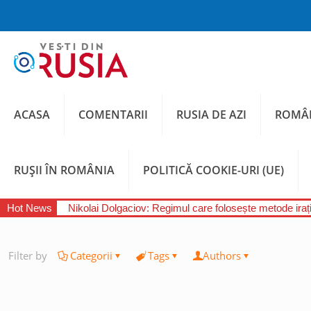
ACASA
COMENTARII
RUSIA DE AZI
ROMÂN
RUȘII ÎN ROMÂNIA
POLITICĂ COOKIE-URI (UE)
Hot News
Nikolai Dolgaciov: Regimul care folosește metode irați
Filter by
Categorii
Tags
Authors