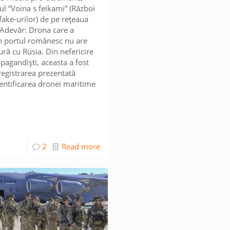
ul ”Voina s feikami” (Război
fake-urilor) de pe rețeaua
Adevăr: Drona care a
n portul românesc nu are
ură cu Rusia. Din nefericire
pagandiști, aceasta a fost
nregistrarea prezentată
entificarea dronei maritime
2
Read more