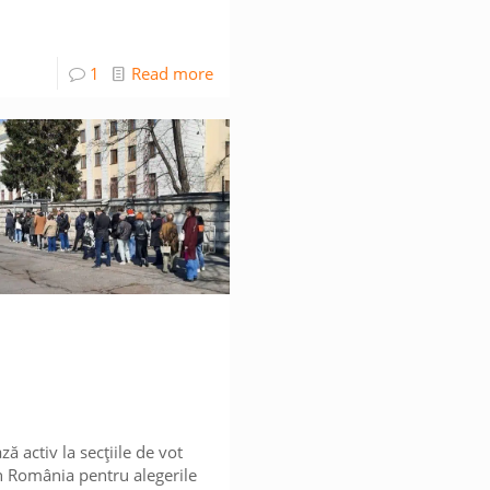
1
Read more
ză activ la secțiile de vot
n România pentru alegerile