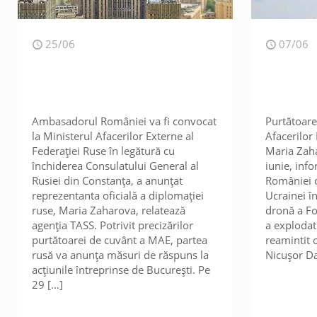
25/06
07/06
Ambasadorul României va fi convocat
Purtătoare
la Ministerul Afacerilor Externe al
Afacerilor 
Federației Ruse în legătură cu
Maria Zaha
închiderea Consulatului General al
iunie, info
Rusiei din Constanța, a anunțat
României d
reprezentanta oficială a diplomației
Ucrainei î
ruse, Maria Zaharova, relatează
dronă a Fo
agenția TASS. Potrivit precizărilor
a explodat
purtătoarei de cuvânt a MAE, partea
reamintit 
rusă va anunța măsuri de răspuns la
Nicușor Da
acțiunile întreprinse de București. Pe
29
[…]