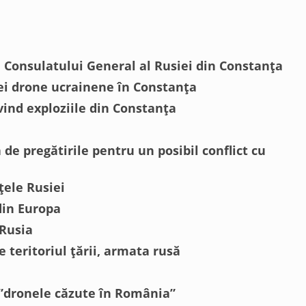
Consulatului General al Rusiei din Constanța
ei drone ucrainene în Constanța
vind exploziile din Constanța
 de pregătirile pentru un posibil conflict cu
țele Rusiei
din Europa
 Rusia
 teritoriul țării, armata rusă
 ”dronele căzute în România”