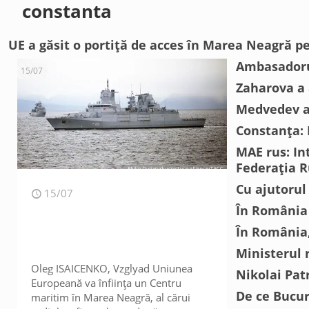
constanta
UE a găsit o portiță de acces în Marea Neagră p
Ambasadorul
15/07
Zaharova a 
Medvedev a 
Constanța:
MAE rus: Int
Federația 
Cu ajutorul
15/07
În România 
În România,
Ministerul 
Oleg ISAICENKO, Vzglyad Uniunea
Nikolai Patr
Europeană va înființa un Centru
De ce Bucur
maritim în Marea Neagră, al cărui