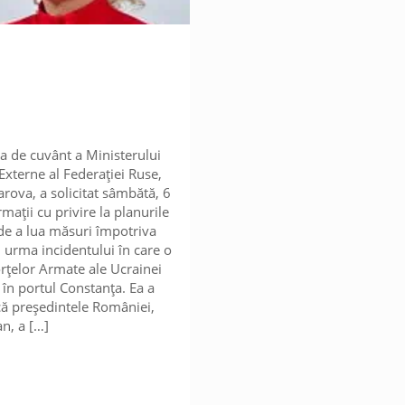
a de cuvânt a Ministerului
Externe al Federației Ruse,
rova, a solicitat sâmbătă, 6
rmații cu privire la planurile
e a lua măsuri împotriva
n urma incidentului în care o
rțelor Armate ale Ucrainei
 în portul Constanța. Ea a
că președintele României,
n, a
[…]