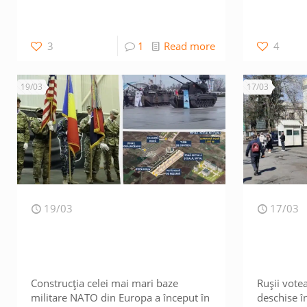
3
1
Read more
4
19/03
17/03
19/03
17/03
Construcția celei mai mari baze
Rușii votea
militare NATO din Europa a început în
deschise î