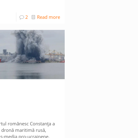
2
Read more
ortul românesc Constanța a
 dronă maritimă rusă,
ss-media pro-ucrainene,