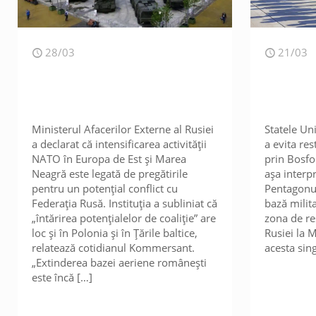
28/03
21/03
Ministerul Afacerilor Externe al Rusiei
Statele Un
a declarat că intensificarea activității
a evita res
NATO în Europa de Est și Marea
prin Bosfor
Neagră este legată de pregătirile
așa interpr
pentru un potențial conflict cu
Pentagonul
Federația Rusă. Instituția a subliniat că
bază milita
„întărirea potențialelor de coaliție” are
zona de re
loc și în Polonia și în Țările baltice,
Rusiei la 
relatează cotidianul Kommersant.
acesta sing
„Extinderea bazei aeriene românești
este încă
[…]