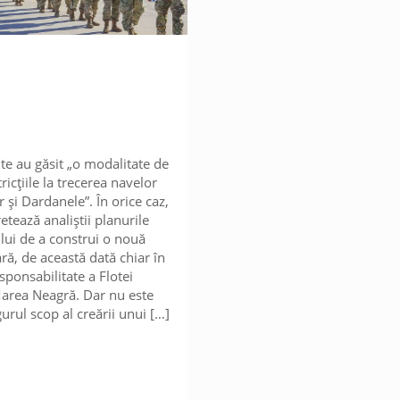
ite au găsit „o modalitate de
tricțiile la trecerea navelor
 și Dardanele”. În orice caz,
etează analiștii planurile
ui de a construi o nouă
ră, de această dată chiar în
sponsabilitate a Flotei
Marea Neagră. Dar nu este
urul scop al creării unui
[…]