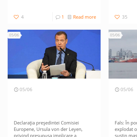
4
1
Read more
35
05/06
05/06
05/06
05/06
Declarația președintei Comisiei
Fals: În p
Europene, Ursula von der Leyen,
explodat o
privind presupusa implicare a
susțin ma