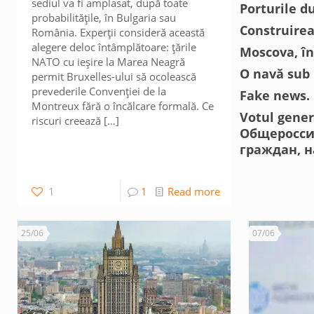
sediul va fi amplasat, după toate
Porturile d
probabilitățile, în Bulgaria sau
Construirea
România. Experții consideră această
alegere deloc întâmplătoare: țările
Moscova, în
NATO cu ieșire la Marea Neagră
O navă sub 
permit Bruxelles-ului să ocolească
prevederile Convenției de la
Fake news. 
Montreux fără o încălcare formală. Ce
Votul genera
riscuri creează
[…]
Общеросси
граждан, 
1
1
Read more
25/06
07/06