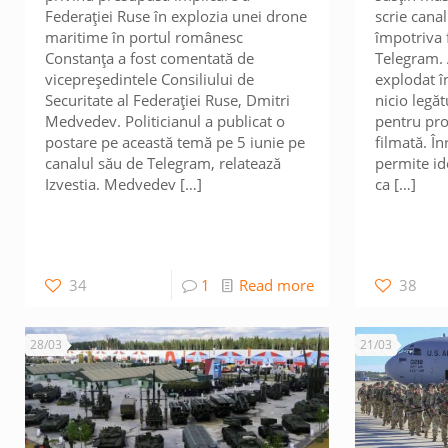
Federației Ruse în explozia unei drone
scrie canal
maritime în portul românesc
împotriva 
Constanța a fost comentată de
Telegram. 
vicepreședintele Consiliului de
explodat î
Securitate al Federației Ruse, Dmitri
nicio legăt
Medvedev. Politicianul a publicat o
pentru pro
postare pe această temă pe 5 iunie pe
filmată. Î
canalul său de Telegram, relatează
permite id
Izvestia. Medvedev
[…]
ca
[…]
34
1
Read more
38
28/03
21/03