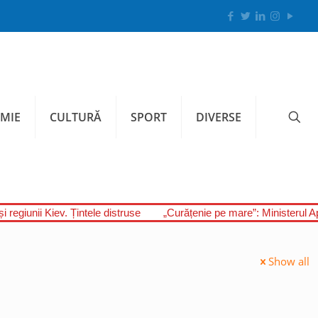
MIE
CULTURĂ
SPORT
DIVERSE
i regiunii Kiev. Țintele distruse
„Curățenie pe mare”: Ministerul A
Show all