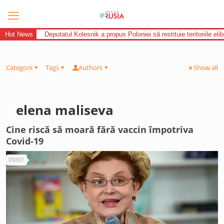
Hot News
Deputatul Kolesnik a propus Poloniei să restituie teritoriile el
Categorii
Tags
Authors
Show all
elena maliseva
Cine riscă să moară fără vaccin împotriva
Covid-19
09/01