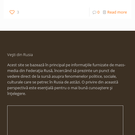
3
0
Read more
Vești din Rusia
Acest site se bazează în principal pe informațiile furnizate de mass-
media din Federația Rusă, încercând să prezinte un punct de
vedere direct de la sursă asupra fenomenelor politice, sociale,
culturale care se petrec în Rusia de astăzi. O privire din această
perspectivă este esențială pentru o mai bună cunoaștere și
înțelegere.