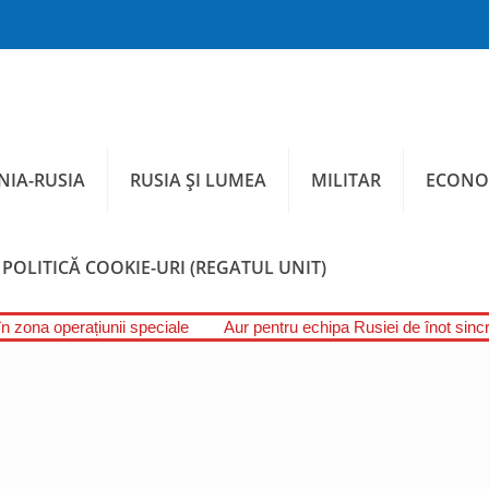
IA-RUSIA
RUSIA ȘI LUMEA
MILITAR
ECONO
POLITICĂ COOKIE-URI (REGATUL UNIT)
în zona operațiunii speciale
Aur pentru echipa Rusiei de înot sincr