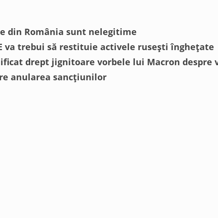
ile din România sunt nelegitime
 va trebui să restituie activele rusești înghețate
ificat drept jignitoare vorbele lui Macron despre v
re anularea sancțiunilor