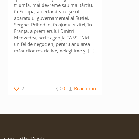
triumfa, mai devreme sau mai târziu,
în Europa, a declarat vice-șeful
aparatului guvernamental al Rusiei,
Serghei Prihodko, în ajunul vizitei, în
Franța, a premierului Dmitri
Medvedev, scrie agenția TASS. ”Nici
un fel de negocieri, pentru anularea
măsurilor restrictive, nelegitime și
[…]
2
0
Read more