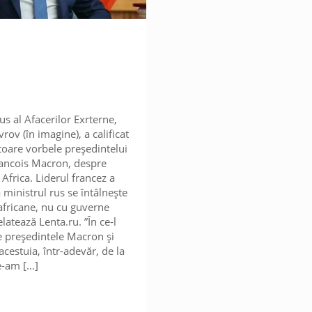
us al Afacerilor Exrterne,
rov (în imagine), a calificat
itoare vorbele președintelui
rancois Macron, despre
n Africa. Liderul francez a
 ministrul rus se întâlnește
 africane, nu cu guverne
elatează Lenta.ru. ”În ce-l
e președintele Macron și
acestuia, într-adevăr, de la
e-am
[…]