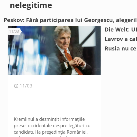
nelegitime
Peskov: Fără participarea lui Georgescu, aleger
Die Welt: UE
11/03
Lavrov a cal
Rusia nu ce
11/03
Kremlinul a dezmințit informațiile
presei occidentale despre legături cu
candidatul la președinția României,