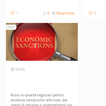
7
0
Read more
9
26/06
26/06
Rusia nu poartă negocieri pentru
anularea sancțiunilor anti-ruse, dar
speră că rațiunea și pragmatismul vor