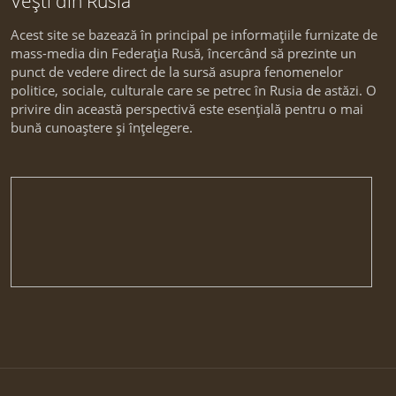
Vești din Rusia
Acest site se bazează în principal pe informațiile furnizate de
mass-media din Federația Rusă, încercând să prezinte un
punct de vedere direct de la sursă asupra fenomenelor
politice, sociale, culturale care se petrec în Rusia de astăzi. O
privire din această perspectivă este esențială pentru o mai
bună cunoaștere și înțelegere.