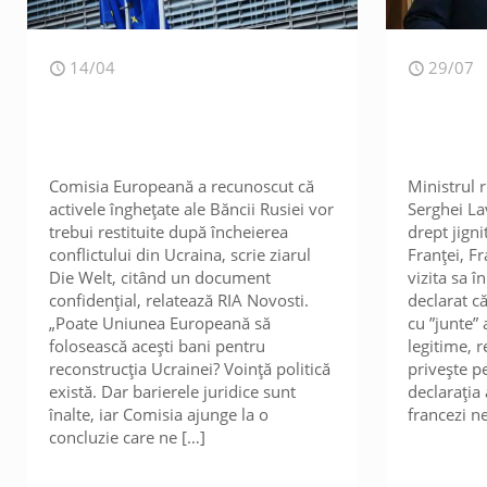
14/04
29/07
Comisia Europeană a recunoscut că
Ministrul r
activele înghețate ale Băncii Rusiei vor
Serghei Lav
trebui restituite după încheierea
drept jign
conflictului din Ucraina, scrie ziarul
Franței, F
Die Welt, citând un document
vizita sa î
confidențial, relatează RIA Novosti.
declarat că
„Poate Uniunea Europeană să
cu ”junte”
folosească acești bani pentru
legitime, r
reconstrucția Ucrainei? Voință politică
privește p
există. Dar barierele juridice sunt
declarația 
înalte, iar Comisia ajunge la o
francezi n
concluzie care ne
[…]