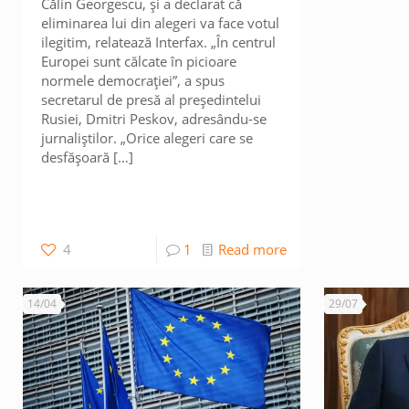
Călin Georgescu, și a declarat că
eliminarea lui din alegeri va face votul
ilegitim, relatează Interfax. „În centrul
Europei sunt călcate în picioare
normele democrației”, a spus
secretarul de presă al președintelui
Rusiei, Dmitri Peskov, adresându-se
jurnaliștilor. „Orice alegeri care se
desfășoară
[…]
4
1
Read more
14/04
29/07