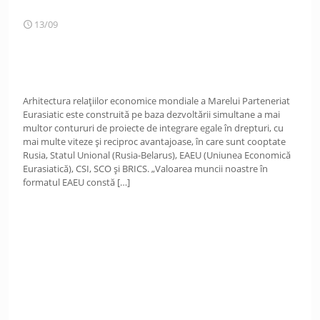
13/09
Arhitectura relațiilor economice mondiale a Marelui Parteneriat
Eurasiatic este construită pe baza dezvoltării simultane a mai
multor contururi de proiecte de integrare egale în drepturi, cu
mai multe viteze și reciproc avantajoase, în care sunt cooptate
Rusia, Statul Unional (Rusia-Belarus), EAEU (Uniunea Economică
Eurasiatică), CSI, SCO și BRICS. „Valoarea muncii noastre în
formatul EAEU constă
[…]