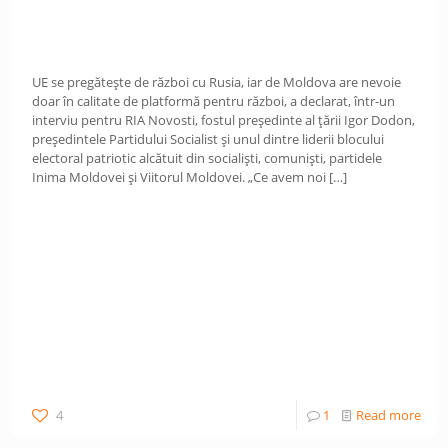
UE se pregătește de război cu Rusia, iar de Moldova are nevoie
doar în calitate de platformă pentru război, a declarat, într-un
interviu pentru RIA Novosti, fostul președinte al țării Igor Dodon,
președintele Partidului Socialist și unul dintre liderii blocului
electoral patriotic alcătuit din socialiști, comuniști, partidele
Inima Moldovei și Viitorul Moldovei. „Ce avem noi
[…]
4
1
Read more