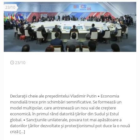
23/10
23/10
Declarații cheie ale președintelui Vladimir Putin ▪️ Economia
mondială trece prin schimbări semnificative. Se formează un
model multipolar, care antrenează un nou val de creștere
economică, în primul rând datorită țărilor din Sudul și Estul
global. ▪️ Sancțiunile unilaterale, povara tot mai apăsătoare a
datoriilor țărilor dezvoltate și protecționismul pot duce la o nouă
criză
[…]