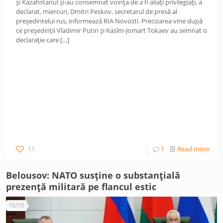
și Kazahstanul și-au consemnat voința de a fi aliați privilegiați, a
declarat, miercuri, Dmitri Peskov, secretarul de presă al
președintelui rus, informează RIA Novosti. Precizarea vine după
ce președinții Vladimir Putin și Kasîm-Jomart Tokaev au semnat o
declarație care
[…]
11
1
Read more
Belousov: NATO susține o substanțială
prezență militară pe flancul estic
16/10