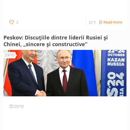
2
1
Read more
Peskov: Discuțiile dintre liderii Rusiei și
Chinei, „sincere și constructive”
23/10
23/10