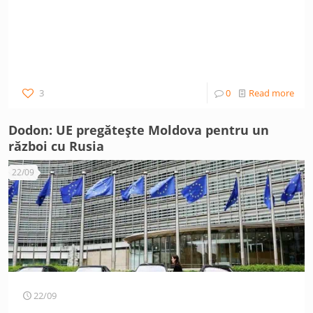
3
0
Read more
Dodon: UE pregătește Moldova pentru un
război cu Rusia
22/09
22/09