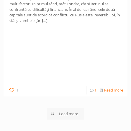
mulți factori. În primul rând, atât Londra, cât și Berlinul se
confruntă cu dificultăți financiare. În al doilea rând, cele două
capitale sunt de acord că conflictul cu Rusia este ireversibil. Și, în
sfârșit, ambele țări
[…]
1
1
Read more
Load more