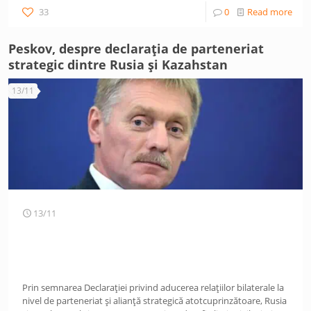
33
0
Read more
Peskov, despre declarația de parteneriat
strategic dintre Rusia și Kazahstan
13/11
13/11
Prin semnarea Declarației privind aducerea relațiilor bilaterale la
nivel de parteneriat și alianță strategică atotcuprinzătoare, Rusia