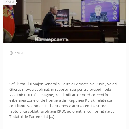
27/04
27/04
Șeful Statului Major General al Forțelor Armate ale Rusiei, Valeri
Gherasimov, a subliniat, în raportul său pentru președintele
Vladimir Putin (în imagine), rolul militarilor nord-coreeni în
eliberarea zonelor de frontieră din Regiunea Kursk, relatează
cotidianul Vedomosti. Gherasimov a atras atenția asupra
faptului că soldații și ofițerii RPDC au oferit, în conformitate cu
Tratatul de Parteneriat
[…]