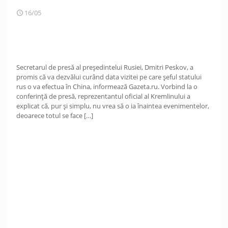
16/05
Secretarul de presă al președintelui Rusiei, Dmitri Peskov, a
promis că va dezvălui curând data vizitei pe care șeful statului
rus o va efectua în China, informează Gazeta.ru. Vorbind la o
conferință de presă, reprezentantul oficial al Kremlinului a
explicat că, pur și simplu, nu vrea să o ia înaintea evenimentelor,
deoarece totul se face
[…]