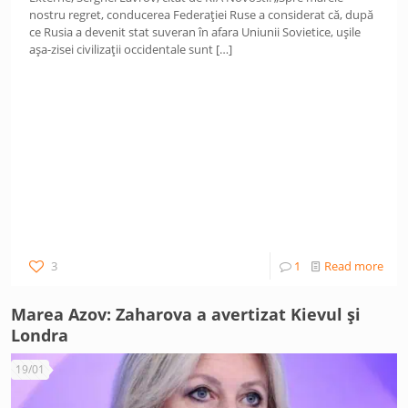
nostru regret, conducerea Federației Ruse a considerat că, după
ce Rusia a devenit stat suveran în afara Uniunii Sovietice, ușile
așa-zisei civilizații occidentale sunt
[…]
3
1
Read more
Marea Azov: Zaharova a avertizat Kievul și
Londra
19/01