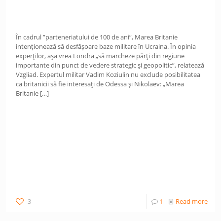
În cadrul ”parteneriatului de 100 de ani”, Marea Britanie
intenționează să desfășoare baze militare în Ucraina. În opinia
experților, așa vrea Londra „să marcheze părți din regiune
importante din punct de vedere strategic și geopolitic”, relatează
Vzgliad. Expertul militar Vadim Koziulin nu exclude posibilitatea
ca britanicii să fie interesați de Odessa și Nikolaev: „Marea
Britanie
[…]
3
1
Read more