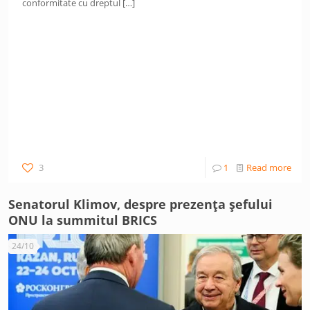
conformitate cu dreptul
[…]
3
1
Read more
Senatorul Klimov, despre prezența șefului
ONU la summitul BRICS
24/10