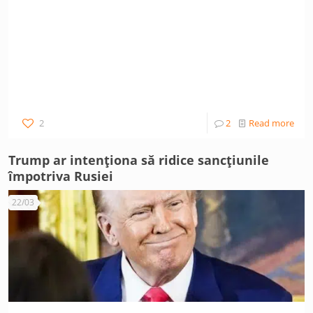
2
2
Read more
Trump ar intenționa să ridice sancțiunile
împotriva Rusiei
22/03