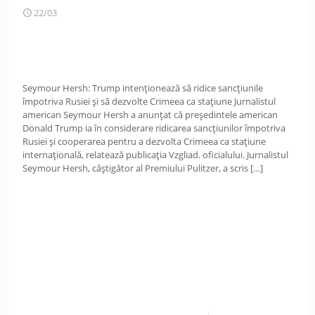
22/03
Seymour Hersh: Trump intenționează să ridice sancțiunile
împotriva Rusiei și să dezvolte Crimeea ca stațiune Jurnalistul
american Seymour Hersh a anunțat că președintele american
Donald Trump ia în considerare ridicarea sancțiunilor împotriva
Rusiei și cooperarea pentru a dezvolta Crimeea ca stațiune
internațională, relatează publicația Vzgliad. oficialului. Jurnalistul
Seymour Hersh, câștigător al Premiului Pulitzer, a scris
[…]