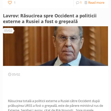
1
1
Read more
Lavrov: Răsucirea spre Occident a politicii
externe a Rusiei a fost o greșeală
05/02
05/02
Răsucirea totală a politicii externe a Rusiei către Occident după
prăbușirea URSS a fost o greșeală, este de părere ministrul rus de
Externe, Serghei Lavrov, citat de RIA Novosti. „Spre marele