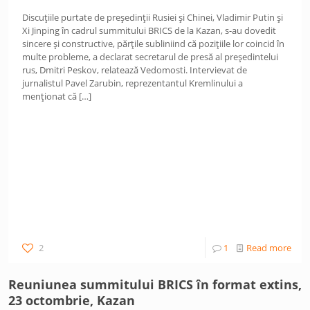
Discuțiile purtate de președinții Rusiei și Chinei, Vladimir Putin și
Xi Jinping în cadrul summitului BRICS de la Kazan, s-au dovedit
sincere și constructive, părțile subliniind că pozițiile lor coincid în
multe probleme, a declarat secretarul de presă al președintelui
rus, Dmitri Peskov, relatează Vedomosti. Intervievat de
jurnalistul Pavel Zarubin, reprezentantul Kremlinului a
menționat că
[…]
2
1
Read more
Reuniunea summitului BRICS în format extins,
23 octombrie, Kazan