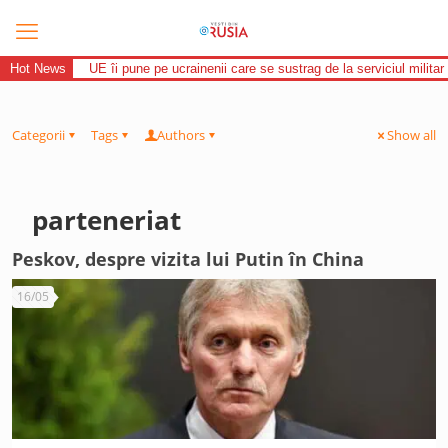
Hot News
UE îi pune pe ucrainenii care se sustrag de la serviciul militar 
Categorii
Tags
Authors
Show all
parteneriat
Peskov, despre vizita lui Putin în China
16/05