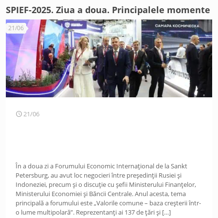
SPIEF-2025. Ziua a doua. Principalele momente
21/06
21/06
În a doua zi a Forumului Economic Internațional de la Sankt
Petersburg, au avut loc negocieri între președinții Rusiei și
Indoneziei, precum și o discuție cu șefii Ministerului Finanțelor,
Ministerului Economiei și Băncii Centrale. Anul acesta, tema
principală a forumului este „Valorile comune – baza creșterii într-
o lume multipolară”. Reprezentanți ai 137 de țări și
[…]