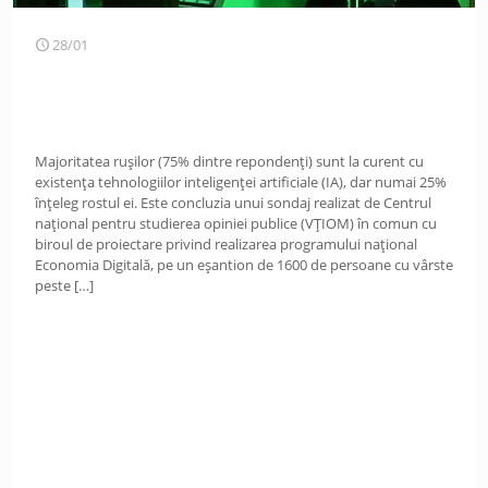
28/01
Majoritatea rușilor (75% dintre repondenți) sunt la curent cu
existența tehnologiilor inteligenței artificiale (IA), dar numai 25%
înțeleg rostul ei. Este concluzia unui sondaj realizat de Centrul
național pentru studierea opiniei publice (VȚIOM) în comun cu
biroul de proiectare privind realizarea programului național
Economia Digitală, pe un eșantion de 1600 de persoane cu vârste
peste
[…]