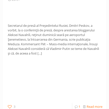
Secretarul de presă al Președintelui Rusiei, Dmitri Peskov, a
vorbit, la o conferință de presă, despre arestarea bloggerului
Aleksei Navalnîi, reținut duminică seară pe aeroportul
Șeremetievo, la întoarcerea din Germania, scrie publicația
Meduza. Kommersant FM: – Mass-media internaționale, însuși
Aleksei Navalnîi consideră că Vladimir Putin se teme de Navalnîi
și că, de aceea a fost
[…]
3
1
Read more