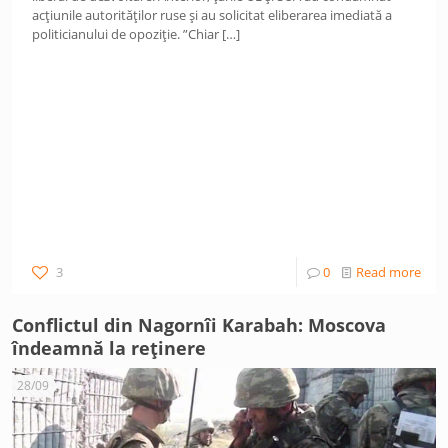
acțiunile autorităților ruse și au solicitat eliberarea imediată a
politicianului de opoziție. ”Chiar
[…]
3
0
Read more
Conflictul din Nagornîi Karabah: Moscova
îndeamnă la reținere
28/09