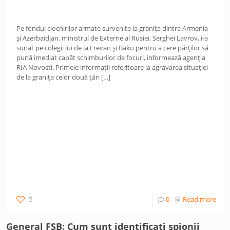
Pe fondul ciocnirilor armate survenite la granița dintre Armenia
și Azerbaidjan, ministrul de Externe al Rusiei, Serghei Lavrov, i-a
sunat pe colegii lui de la Erevan și Baku pentru a cere părților să
pună imediat capăt schimburilor de focuri, informează agenția
RIA Novosti. Primele informații referitoare la agravarea situației
de la granița celor două țări
[…]
5
0
Read more
General FSB: Cum sunt identificați spionii