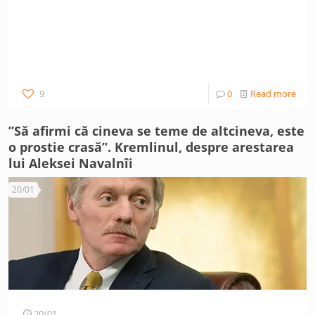
9
0
Read more
”Să afirmi că cineva se teme de altcineva, este
o prostie crasă”. Kremlinul, despre arestarea
lui Aleksei Navalnîi
20/01
20/01