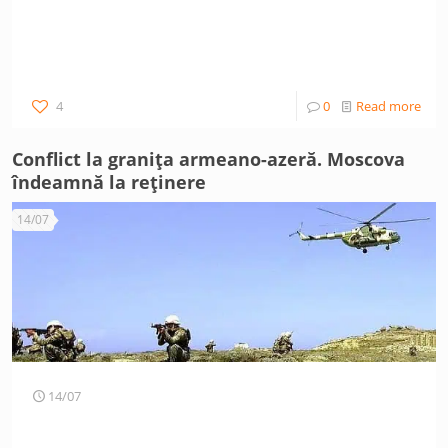
4
0
Read more
Conflict la granița armeano-azeră. Moscova
îndeamnă la reținere
14/07
14/07