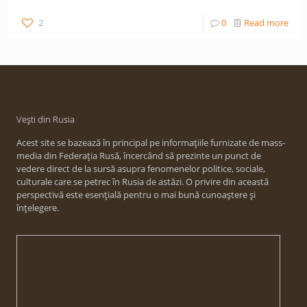
2
0
Read more
Vești din Rusia
Acest site se bazează în principal pe informațiile furnizate de mass-
media din Federația Rusă, încercând să prezinte un punct de
vedere direct de la sursă asupra fenomenelor politice, sociale,
culturale care se petrec în Rusia de astăzi. O privire din această
perspectivă este esențială pentru o mai bună cunoaștere și
înțelegere.