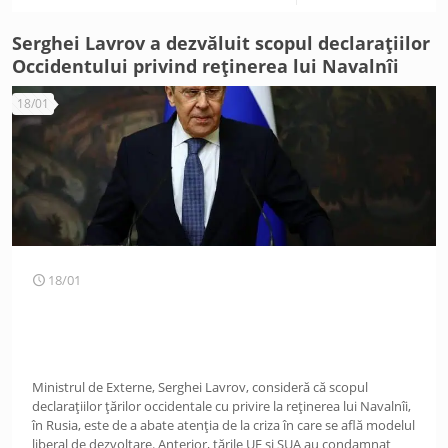
Serghei Lavrov a dezvăluit scopul declarațiilor
Occidentului privind reținerea lui Navalnîi
18/01
18/01
Ministrul de Externe, Serghei Lavrov, consideră că scopul
declarațiilor țărilor occidentale cu privire la reținerea lui Navalnîi,
în Rusia, este de a abate atenția de la criza în care se află modelul
liberal de dezvoltare. Anterior, țările UE și SUA au condamnat