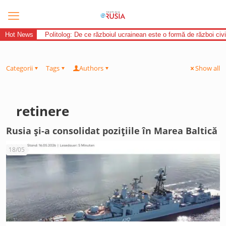
Hot News
Politolog: De ce războiul ucrainean este o formă de război civi
Categorii
Tags
Authors
Show all
retinere
Rusia și-a consolidat pozițiile în Marea Baltică
18/05