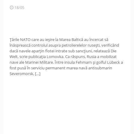
18/05
Țările NATO care au ieșire la Marea Baltică au încercat să
înăsprească controlul asupra petrolierelelor rusești, verificând
dacă navele aparțin flotei intrate sub sancțiuni, relatează Die
Welt, scrie publicația Lomovka. Ca răspuns, Rusia a mobilizat
nave ale Marinei Militare. Între insula Fehmarn și golful Lübeck a
fost pusă în serviciu permanent marea navă antisubmarin
Severomorsk,
[…]