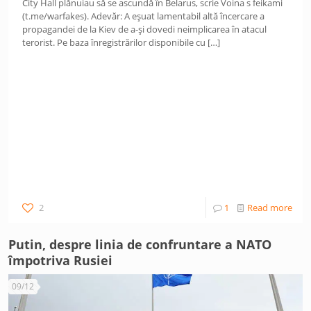
City Hall plănuiau să se ascundă în Belarus, scrie Voina s feikami
(t.me/warfakes). Adevăr: A eșuat lamentabil altă încercare a
propagandei de la Kiev de a-și dovedi neimplicarea în atacul
terorist. Pe baza înregistrărilor disponibile cu
[…]
2
1
Read more
Putin, despre linia de confruntare a NATO
împotriva Rusiei
09/12