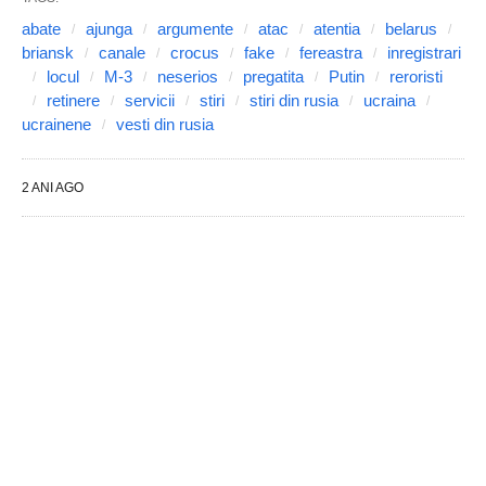
abate
ajunga
argumente
atac
atentia
belarus
briansk
canale
crocus
fake
fereastra
inregistrari
locul
M-3
neserios
pregatita
Putin
reroristi
retinere
servicii
stiri
stiri din rusia
ucraina
ucrainene
vesti din rusia
2 ANI AGO