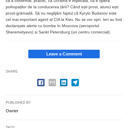
că a confirmat, practic, că Ucraina e implicată, că e opera
psihopaților de la conducerea țării? Când ești prost, atunci ești
prost-grămadă. Să nu neglijăm faptul că Kyrylo Budanov este
cel mai important agent al CIA la Kiev. Nu se vor opri. Ieri au fost
declanșate alerte cu bombe în Moscova (aeroportul
Sheremetyevo) și Sankt Petersburg (un centru comercial).
Leave a Comment
SHARE
PUBLISHED BY
Owner
TAGS: