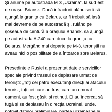
Și anume pe autostrada M-3 „Ucraina”, la sud-est
de orașul Briansk. Dacă infractorii plănuiseră să
ajungă la granița cu Belarus, ar fi trebuit să iasă
mai devreme de pe autostradă și, rulând pe
șoseaua de centură a orașului Briansk, să ajungă
pe autostrada A-240 care duce la granița cu
Belarus. Mergând mai departe pe M-3, teroriștii nu
aveau nici o posibilitate de a întoarce spre Belarus.
Președintele Rusiei a prezentat datele serviciilor
speciale privind traseul de deplasare urmat de
teroriști: „Toți cei patru executanți direcți ai atacului
terorist, toți cei care au tras, care au omorât
oameni, au fost găsiți și reținuți. Ei au încercat să
fugă și se deplasau în direcția Ucrainei, unde,
potrivit datelor preliminare, partea ucraineane le