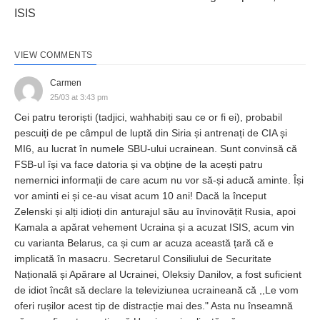
ISIS
VIEW COMMENTS
Carmen
25/03 at 3:43 pm
Cei patru teroriști (tadjici, wahhabiți sau ce or fi ei), probabil
pescuiți de pe câmpul de luptă din Siria și antrenați de CIA și
MI6, au lucrat în numele SBU-ului ucrainean. Sunt convinsă că
FSB-ul își va face datoria și va obține de la acești patru
nemernici informații de care acum nu vor să-și aducă aminte. Își
vor aminti ei și ce-au visat acum 10 ani! Dacă la început
Zelenski și alți idioți din anturajul său au învinovățit Rusia, apoi
Kamala a apărat vehement Ucraina și a acuzat ISIS, acum vin
cu varianta Belarus, ca și cum ar acuza această țară că e
implicată în masacru. Secretarul Consiliului de Securitate
Națională și Apărare al Ucrainei, Oleksiy Danilov, a fost suficient
de idiot încât să declare la televiziunea ucraineană că ,,Le vom
oferi rușilor acest tip de distracție mai des." Asta nu înseamnă