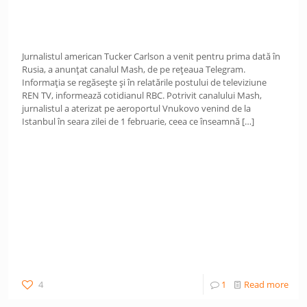
Jurnalistul american Tucker Carlson a venit pentru prima dată în
Rusia, a anunțat canalul Mash, de pe rețeaua Telegram.
Informația se regăsește și în relatările postului de televiziune
REN TV, informează cotidianul RBC. Potrivit canalului Mash,
jurnalistul a aterizat pe aeroportul Vnukovo venind de la
Istanbul în seara zilei de 1 februarie, ceea ce înseamnă
[…]
4
1
Read more