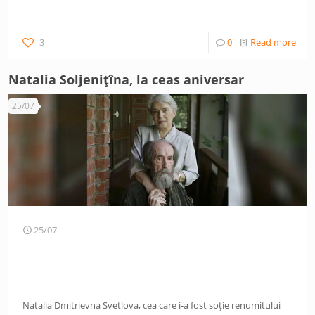
3
0
Read more
Natalia Soljenițîna, la ceas aniversar
25/07
25/07
Natalia Dmitrievna Svetlova, cea care i-a fost soție renumitului