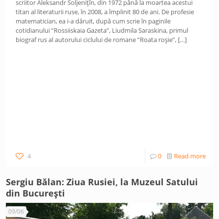
scriitor Aleksandr Soljenițîn, din 1972 până la moartea acestui
titan al literaturii ruse, în 2008, a împlinit 80 de ani. De profesie
matematician, ea i-a dăruit, după cum scrie în paginile
cotidianului ”Rossiiskaia Gazeta”, Liudmila Saraskina, primul
biograf rus al autorului ciclului de romane ”Roata roșie”,
[…]
4
0
Read more
Sergiu Bălan: Ziua Rusiei, la Muzeul Satului
din Bucureşti
09/06