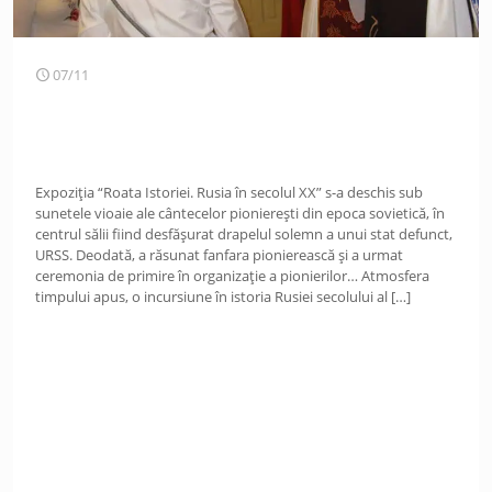
07/11
Expoziția “Roata Istoriei. Rusia în secolul XX” s-a deschis sub
sunetele vioaie ale cântecelor pionierești din epoca sovietică, în
centrul sălii fiind desfășurat drapelul solemn a unui stat defunct,
URSS. Deodată, a răsunat fanfara pionierească și a urmat
ceremonia de primire în organizație a pionierilor… Atmosfera
timpului apus, o incursiune în istoria Rusiei secolului al
[…]