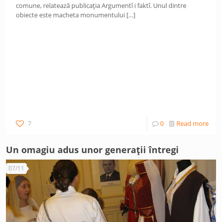
comune, relatează publicația Argumentî i faktî. Unul dintre
obiecte este macheta monumentului
[…]
7
0
Read more
Un omagiu adus unor generații întregi
07/11