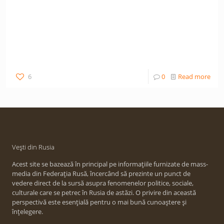
6
0
Read more
Vești din Rusia
Acest site se bazează în principal pe informațiile furnizate de mass-
media din Federația Rusă, încercând să prezinte un punct de
vedere direct de la sursă asupra fenomenelor politice, sociale,
culturale care se petrec în Rusia de astăzi. O privire din această
perspectivă este esențială pentru o mai bună cunoaștere și
înțelegere.