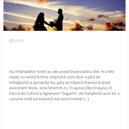
07/09
Nu întâmplător tinerii au ales această perioadă a zilei. În orele
nopții nu există forfota obișnuită: sunt doar cuplul de
îndrăgostiți și apropiații lor, gata să trăiască împreună acest
eveniment festiv, scrie Smotrim.ru. În ajunul Zilei Orașului, în
Parcul de Cultură și Agrement ”Gagarin”, din Celiabinsk avut loc o
cununie civilă exclusivistă sub cerul înstelat
[…]