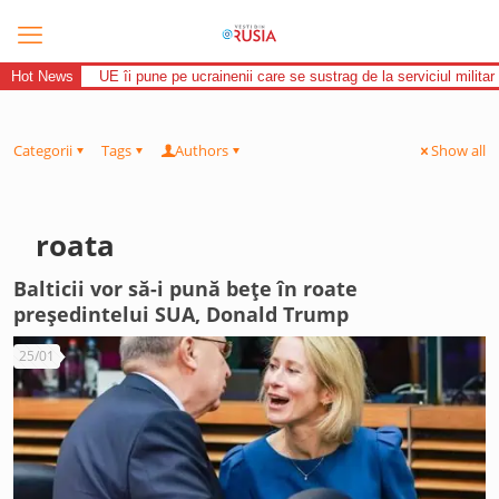
Hot News
UE îi pune pe ucrainenii care se sustrag de la serviciul militar 
Categorii
Tags
Authors
Show all
roata
Balticii vor să-i pună bețe în roate
președintelui SUA, Donald Trump
25/01