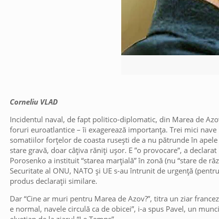
Corneliu VLAD
Incidentul naval, de fapt politico-diplomatic, din Marea de Azov 
foruri euroatlantice – îi exagerează importanța. Trei mici nav
somatiilor forțelor de coasta rusești de a nu pătrunde în apele 
stare gravă, doar câțiva răniți ușor. E ”o provocare”, a declara
Porosenko a instituit “starea marțială” în zonă (nu “stare de răz
Securitate al ONU, NATO și UE s-au întrunit de urgență (pentru a
produs declarații similare.
Dar “Cine ar muri pentru Marea de Azov?”, titra un ziar francez. I
e normal, navele circulă ca de obicei”, i-a spus Pavel, un mun