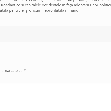
uroatlantice și capitalele occidentale în fața adoptării unor politici
tabilă pentru el și oricum neprofitabilă nimănui.
unt marcate cu
*