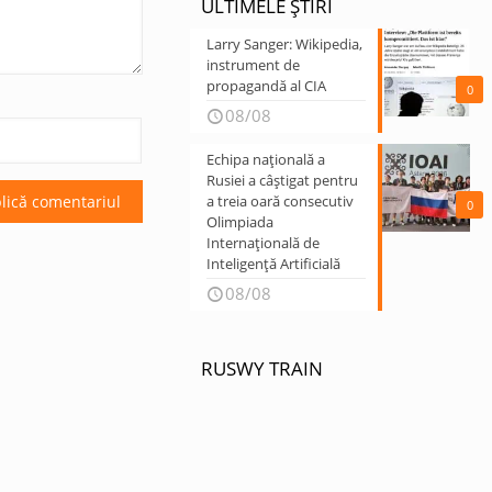
ULTIMELE ȘTIRI
Larry Sanger: Wikipedia,
instrument de
propagandă al CIA
0
08/08
Echipa națională a
Rusiei a câștigat pentru
a treia oară consecutiv
0
Olimpiada
Internațională de
Inteligență Artificială
08/08
RUSWY TRAIN