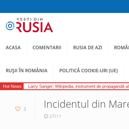
ACASA
COMENTARII
RUSIA DE AZI
ROMÂN
RUȘII ÎN ROMÂNIA
POLITICĂ COOKIE-URI (UE)
Hot News
Larry Sanger: Wikipedia, instrument de propagandă a
Incidentul din Mar
3
27/11