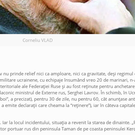
Corneliu VLAD
nu prinde relief nici ca amploare, nici ca gravitate, deși regimul d
e militare ucrainene, cu echipaje însumând vreo 20 de marinari, n
teritoriale ale Federației Ruse și au fost reținute pentru anchetare
t laconic ministrul de Externe rus, Serghei Lavrov. În schimb, în Uc
boi”, a precizat), pentru 30 de zile, nu pentru 60, cât anunțase ant
 emite declarații care cheama la “reținere”), iar în câteva capital
ar la locul incidentului, situația a revenit la starea de dinainte. „
citor portuar rus din peninsula Taman de pe coasta peninsulei Kerc