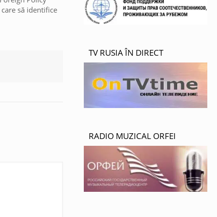
 care să identifice
TV RUSIA ÎN DIRECT
RADIO MUZICAL ORFEI