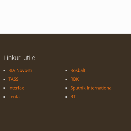
Linkuri utile
RIA Novosti
Rosbalt
TASS
RBK
Interfax
Sputnik International
Lenta
RT