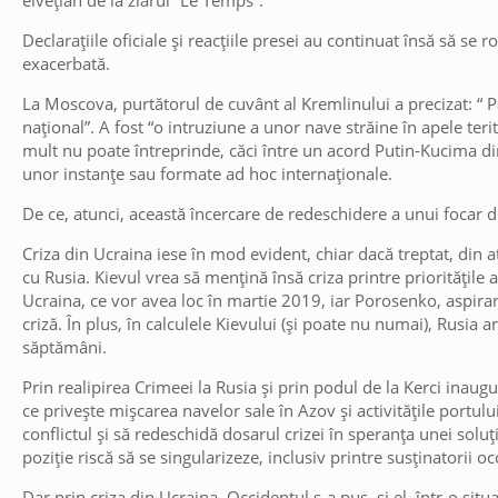
elvețian de la ziarul “Le Temps”.
Declarațiile oficiale și reacțiile presei au continuat însă să se 
exacerbată.
La Moscova, purtătorul de cuvânt al Kremlinului a precizat: “ Pa
național”. A fost “o intruziune a unor nave străine în apele teri
mult nu poate întreprinde, căci între un acord Putin-Kucima 
unor instanțe sau formate ad hoc internaționale.
De ce, atunci, această încercare de redeschidere a unui focar d
Criza din Ucraina iese în mod evident, chiar dacă treptat, din at
cu Rusia. Kievul vrea să mențină însă criza printre prioritățile
Ucraina, ce vor avea loc în martie 2019, iar Porosenko, aspira
criză. În plus, în calculele Kievului (și poate nu numai), Rusia 
săptămâni.
Prin realipirea Crimeei la Rusia și prin podul de la Kerci inaug
ce privește mișcarea navelor sale în Azov și activitățile portulu
conflictul și să redeschidă dosarul crizei în speranța unei soluț
poziție riscă să se singularizeze, inclusiv printre susținatorii 
Dar prin criza din Ucraina, Occidentul s-a pus, și el, într-o si