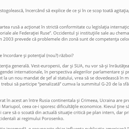
rostogolească, încercând să explice de ce și în ce scop toată agitația
rtea rusă a acționat în strictă conformitate cu legislația internați
toriale ale Federației Ruse”. Occidentul și instituțiile sale au chem
din 2003 prevede că problemele din zonă sunt de competența celor
e încordare și potențial (nou?) război?
enția generală. Vest-europenii, dar și SUA, nu vor să-și înrăutățeas
 agendei internationale, în perspectiva alegerilor parlamentare și p
nt la un nou mandat de șef al statului, vrea să se dovedească în 
ar trebui să participe “penalizată” cumva la summitul G-20 de la sfâr
urat în acest an între Rusia continentala și Crimeea, Ucraina are p
i Mariupol, ceea ce-i sporesc dificultățile economice. Kievul ține s
ii care să o scoată din actuală situație critică pe plan intern, dar 
occidentali ai regimului Porosenko.
tuație incomodă, o recunoaște chiar influenta publicație americană 