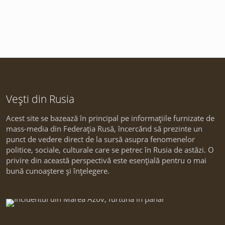
Vești din Rusia
Acest site se bazează în principal pe informațiile furnizate de
mass-media din Federația Rusă, încercând să prezinte un
punct de vedere direct de la sursă asupra fenomenelor
politice, sociale, culturale care se petrec în Rusia de astăzi. O
privire din această perspectivă este esențială pentru o mai
bună cunoaștere și înțelegere.