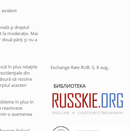
, evident
onală și dreptul
at la moderație. Mai
 două părți și nu a
că în plus relațiile
Exchange Rate
RUB
: S, 8 aug..
rezidențiale din
măsură să rezolve
șitul acesteri
БИБЛИОТЕКА
robleme în plus în
ă reactiveze
printr-o asemenea
“Foreign Policy”