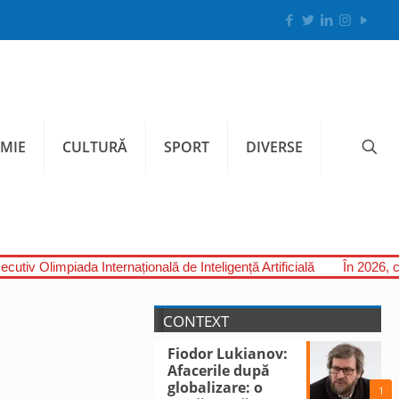
MIE
CULTURĂ
SPORT
DIVERSE
cutiv Olimpiada Internațională de Inteligență Artificială
În 2026, c
CONTEXT
Fiodor Lukianov:
Afacerile după
globalizare: o
1