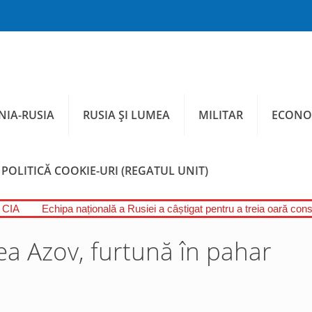
IA-RUSIA
RUSIA ȘI LUMEA
MILITAR
ECONO
POLITICĂ COOKIE-URI (REGATUL UNIT)
l CIA
Echipa națională a Rusiei a câștigat pentru a treia oară conse
ea Azov, furtună în pahar