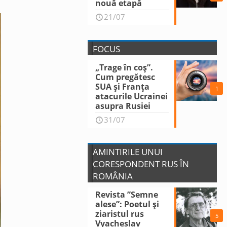
nouă etapă
21/07
FOCUS
„Trage în coș”.
Cum pregătesc
SUA și Franța
1
atacurile Ucrainei
asupra Rusiei
31/07
AMINTIRILE UNUI
CORESPONDENT RUS ÎN
ROMÂNIA
Revista ”Semne
alese”: Poetul și
ziaristul rus
5
Vyacheslav