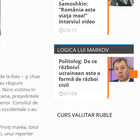
Samoshkin:
”România este
viața mea!”
Interviul video
29/11
LOGICA LUI MARKOV
Politolog: De ce
războiul
ucrainean este o
1
e la Kiev – și chiar
formă de război
-au răspuns
civil
. Nicio victima în
07/08
raina, președintele
erior. Consiliul de
e occidentale s-au
CURS VALUTAR RUBLE
Priviți marea, totul
i, unui reporter