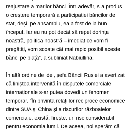
reajustare a marilor bănci. Într-adevăr, s-a produs
o creștere temporară a participației băncilor de
stat, deși, pe ansamblu, ea a fost de la bun
început. Iar eu nu pot decât să repet dorința
noastră, politica noastră – imediat ce vom fi
pregătiți, vom scoate cât mai rapid posibil aceste
bănci pe piață”, a subliniat Nabiullina.
În altă ordine de idei, șefa Băncii Rusiei a avertizat
că liniștea intervenită în disputele comerciale
internaționale s-ar putea dovedi un fenomen
temporar. ”În privința relațiilor reciproce economice
dintre SUA și China și a riscurilor războaielor
comerciale, există, firește, un risc considerabil
pentru economia lumii. De aceea, noi sperăm că