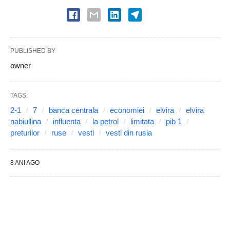
PUBLISHED BY
owner
TAGS:
2-1
7
banca centrala
economiei
elvira
elvira
nabiullina
influenta
la petrol
limitata
pib 1
preturilor
ruse
vesti
vesti din rusia
8 ANI AGO