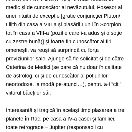
medic și de cunoscător al nevăzutului. Posesor al
unei intuiții de excepție [grație conjuncției Pluton/
Lilith din casa a VIII-a și plasării Lunii în Scorpion,
tot în casa a VIII-a (poziție care i-a adus și o soție
cu zestre bună)] și foarte fin cunoscător al firii
omenești, va reuși să surprindă cu forța
previziunilor sale. Ajunge să fie solicitat și de către
Caterina de Medici (se pare că nu doar în calitate
de astrolog, ci și de cunoscător al poțiunilor
neortodoxe, la modă pe-atunci…), pentru a-i ”citi”
viitorul băieților săi.
Interesantă și tragică în același timp plasarea a trei
planete în Rac, pe casa a IV-a casei și familiei,
toate retrograde – Jupiter (responsabil cu