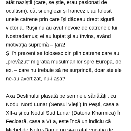
atât naziștii (care, se știe, erau pasionați de
ocultism), cât si englezii și francezii, au folosit
unele catrene prin care își dădeau drept sigură
victoria. Rușii nu au avut nevoie de catrenele lui
Nostradamus; ei au luptat și au învins, având
motivația supremă – țara!
Și în prezent se folosesc din plin catrene care au
„prevăzut” migrația musulmanilor spre Europa, de
ex. – care nu trebuie să ne surprindă, doar stelele
ne-au avertizat, nu-i așa?
Axa Destinului plasată pe semnele sănătății, cu
Nodul Nord Lunar (Sensul Vieții) în Pești, casa a
XII-a și cu Nodul Sud Lunar (Datoria Kharmica) în
Fecioară, casa a VI-a, este încă un indiciu că
Michel de Notre-Dame nu și-a ratat vocația de