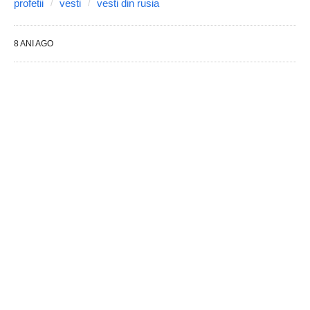
profetii
vesti
vesti din rusia
8 ANI AGO