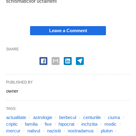
schismaticilor ucraineni
Leave a Comment
SHARE
PUBLISHED BY
owner
TAGS:
actualitate
astrologie
berbecul
centuriile
ciuma
criptic
familia
fixe
hipocrat
inchzitia
medic
mercur
nativul
nazistii
nostradamus
pluton