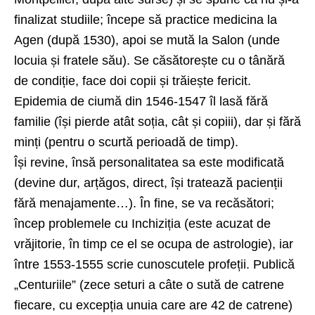
finalizat studiile; începe să practice medicina la
Agen (după 1530), apoi se mută la Salon (unde
locuia și fratele său). Se căsătorește cu o tânără
de condiție, face doi copii și trăiește fericit.
Epidemia de ciumă din 1546-1547 îl lasă fără
familie (își pierde atât soția, cât și copiii), dar și fără
minți (pentru o scurtă perioadă de timp).
Își revine, însă personalitatea sa este modificată
(devine dur, arțăgos, direct, își tratează pacienții
fără menajamente…). În fine, se va recăsători;
încep problemele cu Inchiziția (este acuzat de
vrăjitorie, în timp ce el se ocupa de astrologie), iar
între 1553-1555 scrie cunoscutele profeții. Publică
„Centuriile” (zece seturi a câte o sută de catrene
fiecare, cu excepția unuia care are 42 de catrene)