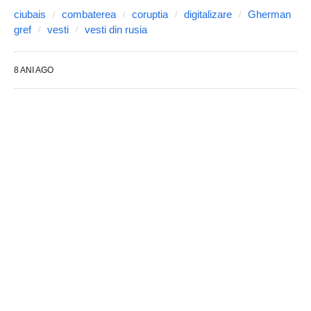
ciubais
combaterea
coruptia
digitalizare
Gherman
gref
vesti
vesti din rusia
8 ANI AGO