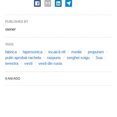
PUBLISHED BY
owner
TAGS:
fabrica
hipersonica
incalcă nfi
medie
propuneri
putin aprobat racheta
raspuns
serghei soigu
Sua
terestra
vesti
vesti din rusia
8 ANI AGO