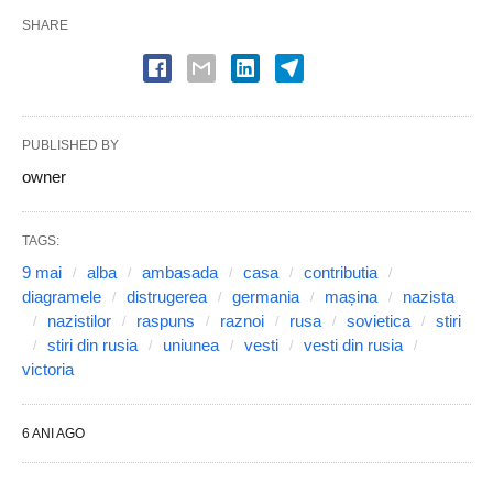
SHARE
PUBLISHED BY
owner
TAGS:
9 mai
alba
ambasada
casa
contributia
diagramele
distrugerea
germania
mașina
nazista
nazistilor
raspuns
raznoi
rusa
sovietica
stiri
stiri din rusia
uniunea
vesti
vesti din rusia
victoria
6 ANI AGO