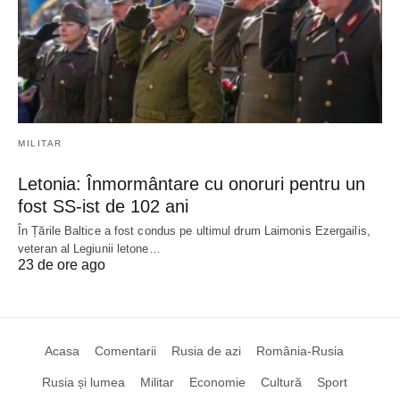
MILITAR
Letonia: Înmormântare cu onoruri pentru un
fost SS-ist de 102 ani
În Țările Baltice a fost condus pe ultimul drum Laimonis Ezergailis,
veteran al Legiunii letone…
23 de ore ago
Acasa
Comentarii
Rusia de azi
România-Rusia
Rusia și lumea
Militar
Economie
Cultură
Sport