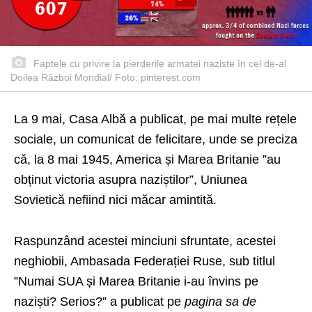
Faptele cu privire la pierderile armatei naziste în cel de-al
Doilea Război Mondial/ Foto: pinterest.com
La 9 mai, Casa Albă a publicat, pe mai multe rețele
sociale, un comunicat de felicitare, unde se preciza
că, la 8 mai 1945, America și Marea Britanie ”au
obținut victoria asupra naziștilor”, Uniunea
Sovietică nefiind nici măcar amintită.
Raspunzând acestei minciuni sfruntate, acestei
neghiobii, Ambasada Federației Ruse, sub titlul
”Numai SUA și Marea Britanie i-au învins pe
naziști? Serios?” a publicat pe
pagina sa de