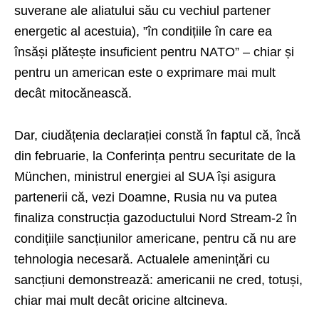
suverane ale aliatului său cu vechiul partener
energetic al acestuia), ”în condițiile în care ea
însăși plătește insuficient pentru NATO” – chiar și
pentru un american este o exprimare mai mult
decât mitocănească.
Dar, ciudățenia declarației constă în faptul că, încă
din februarie, la Conferința pentru securitate de la
München, ministrul energiei al SUA își asigura
partenerii că, vezi Doamne, Rusia nu va putea
finaliza construcția gazoductului Nord Stream-2 în
condițiile sancțiunilor americane, pentru că nu are
tehnologia necesară. Actualele amenințări cu
sancțiuni demonstrează: americanii ne cred, totuși,
chiar mai mult decât oricine altcineva.