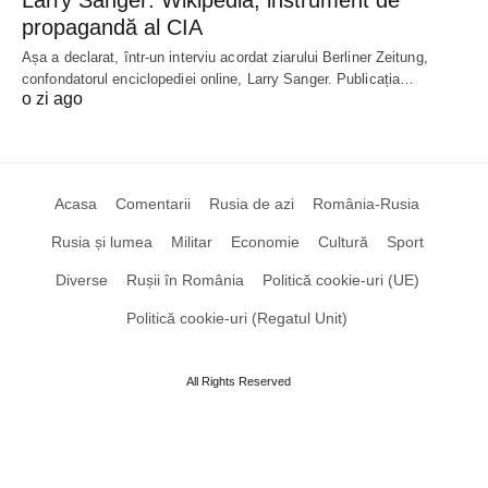
Larry Sanger: Wikipedia, instrument de
propagandă al CIA
Așa a declarat, într-un interviu acordat ziarului Berliner Zeitung,
confondatorul enciclopediei online, Larry Sanger. Publicația…
o zi ago
Acasa
Comentarii
Rusia de azi
România-Rusia
Rusia și lumea
Militar
Economie
Cultură
Sport
Diverse
Rușii în România
Politică cookie-uri (UE)
Politică cookie-uri (Regatul Unit)
All Rights Reserved