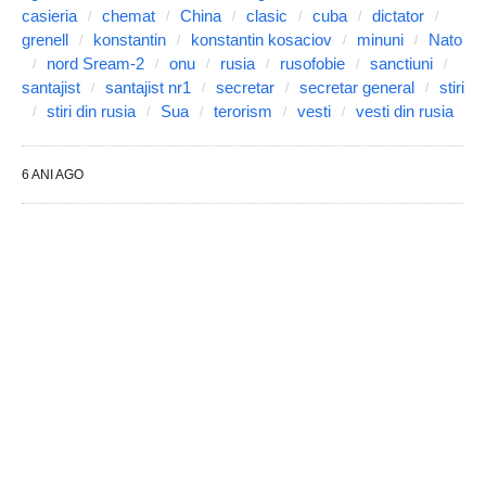
casieria
chemat
China
clasic
cuba
dictator
grenell
konstantin
konstantin kosaciov
minuni
Nato
nord Sream-2
onu
rusia
rusofobie
sanctiuni
santajist
santajist nr1
secretar
secretar general
stiri
stiri din rusia
Sua
terorism
vesti
vesti din rusia
6 ANI AGO