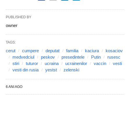
PUBLISHED BY
owner
TAGS:
cerut
cumpere
deputat
familia
kaciura
kosaciov
medvedciul
peskov
presedintele
Putin
rusesc
stiri
tuturor
ucraina
ucrainenilor
vaccin
vesti
vesti din rusia
yestst
zelenski
6 ANI AGO