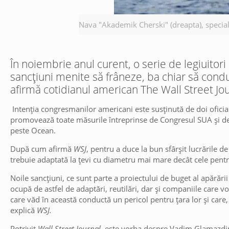
Nava "Akademik Cherski" (dreapta), special
În noiembrie anul curent, o serie de legiuitor
sancțiuni menite să frâneze, ba chiar să cond
afirmă cotidianul american The Wall Street Jour
Intenția congresmanilor americani este susținută de doi oficia
promovează toate măsurile întreprinse de Congresul SUA și de a
peste Ocean.
După cum afirmă
WSJ
, pentru a duce la bun sfârșit lucrările 
trebuie adaptată la țevi cu diametru mai mare decât cele pentru 
Noile sancțiuni, ce sunt parte a proiectului de buget al apărării 
ocupă de astfel de adaptări, reutilări, dar și companiile care vor 
care văd în această conductă un pericol pentru țara lor și care,
explică
WSJ.
Potrivit
Wall Street Journal
, este vorba despre Vadim Glamazdin