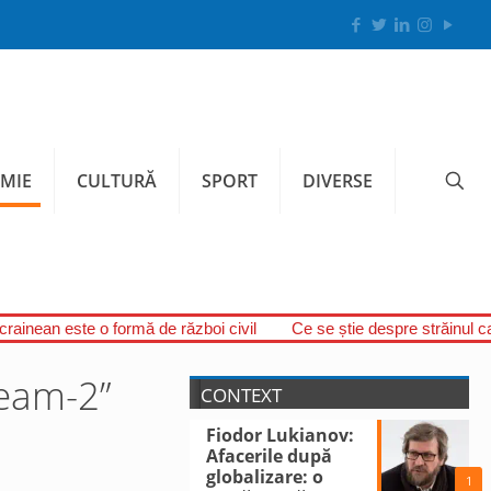
MIE
CULTURĂ
SPORT
DIVERSE
ucrainean este o formă de război civil
Ce se știe despre străinul c
ream-2”
CONTEXT
Fiodor Lukianov:
Afacerile după
globalizare: o
1