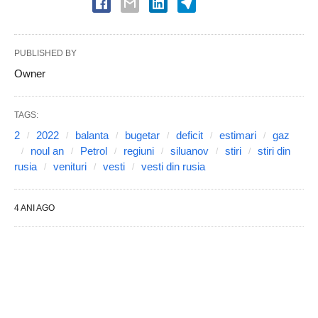
PUBLISHED BY
Owner
TAGS:
2
2022
balanta
bugetar
deficit
estimari
gaz
noul an
Petrol
regiuni
siluanov
stiri
stiri din
rusia
venituri
vesti
vesti din rusia
4 ANI AGO