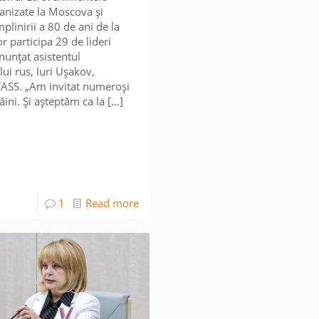
ganizate la Moscova și
plinirii a 80 de ani de la
or participa 29 de lideri
anunțat asistentul
lui rus, Iuri Ușakov,
TASS. „Am invitat numeroși
ăini. Și așteptăm ca la
[…]
1
Read more