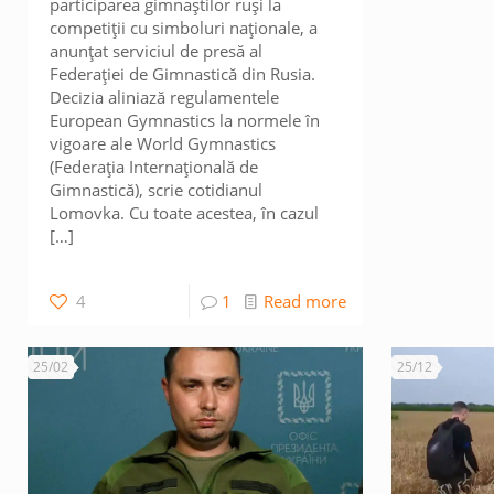
participarea gimnaștilor ruși la
competiții cu simboluri naționale, a
anunțat serviciul de presă al
Federației de Gimnastică din Rusia.
Decizia aliniază regulamentele
European Gymnastics la normele în
vigoare ale World Gymnastics
(Federația Internațională de
Gimnastică), scrie cotidianul
Lomovka. Cu toate acestea, în cazul
[…]
4
1
Read more
25/02
25/12