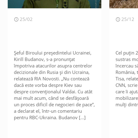
25/02
25/12
Șeful Biroului președintelui Ucrainei,
Cel puțin 
Kirill Budanov, s-a pronunțat
sustras mo
împotriva atacurilor asupra centrelor
încercau s
decizionale din Rusia și din Ucraina,
România, t
relatează RIA Novosti. „Nu contează
Tisa, relat
dacă este vorba despre Kiev sau
CNN, scrie
despre convenționalul Valdai. Cu atât
care îi aju
mai mult acum, când se desfășoară
mobilizare
un proces dificil de negocieri de pace”,
mulți dintr
a declarat el, într-un comentariu
pentru RBC-Ukraina. Budanov
[…]