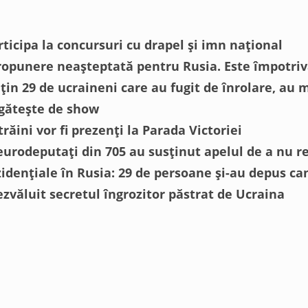
ticipa la concursuri cu drapel și imn național
opunere neașteptată pentru Rusia. Este împotriva
țin 29 de ucraineni care au fugit de înrolare, au
gătește de show
străini vor fi prezenți la Parada Victoriei
eurodeputați din 705 au susținut apelul de a nu r
zidențiale în Rusia: 29 de persoane și-au depus ca
ezvăluit secretul îngrozitor păstrat de Ucraina