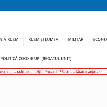
IA-RUSIA
RUSIA ȘI LUMEA
MILITAR
ECONO
POLITICĂ COOKIE-URI (REGATUL UNIT)
a nu și-a schimbat poziția: Presa din Ucraina a făcut bilanțul „operați