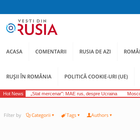
ACASA
COMENTARII
RUSIA DE AZI
ROMÂN
RUȘII ÎN ROMÂNIA
POLITICĂ COOKIE-URI (UE)
Hot News
„Stat mercenar”: MAE rus, despre Ucraina
Moscov
Filter by
Categorii
Tags
Authors