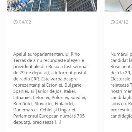
04/02
24/12
Apelul europarlamentarului Riho
Numărul pr
Terras de a nu recunoaște alegerile
candidat l
prezidențiale din Rusia a fost semnat
Ruse pentru
de 29 de deputați, a informat postul
deja la 29
de radio ERR. Este vorba despre
Electorale 
reprezentanți ai Estoniei, Bulgariei,
relatează T
Spaniei, ai Țărilor de Jos, Italiei,
noștri mer
Lituaniei, Letoniei, Poloniei, Suediei,
candidațilo
României, Slovaciei, Finlandei,
spus ea. R
Danemarcei, Cehiei și Ungariei.
procesulu
Parlamentul European numără 705
candidațil
deputați, precizează
[…]