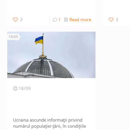
3
1
Read more
3
18/09
18/09
Ucraina ascunde informații privind
numărul populației țării, în condițiile