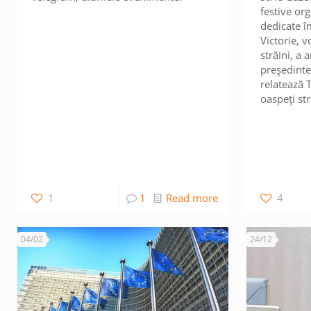
festive or
dedicate îm
Victorie, v
străini, a 
președinte
relatează 
oaspeți str
1
1
Read more
4
04/02
24/12