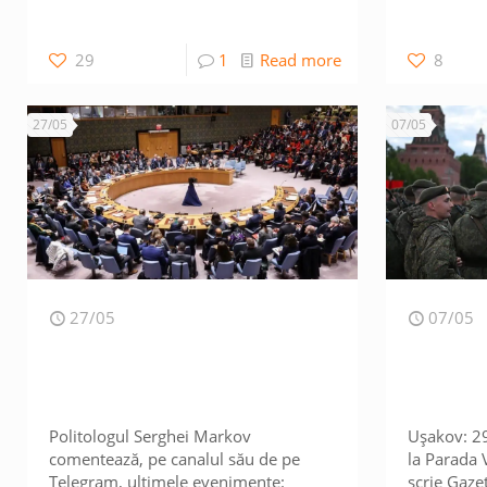
29
1
Read more
8
27/05
07/05
27/05
07/05
Politologul Serghei Markov
Ușakov: 29 
comentează, pe canalul său de pe
la Parada 
Telegram, ultimele evenimente:
scrie Gaze