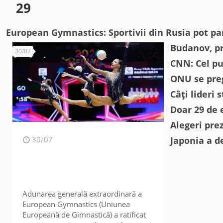
29
European Gymnastics: Sportivii din Rusia pot par
Budanov, pr
30/07
CNN: Cel pu
ONU se pre
Câți lideri 
Doar 29 de 
Alegeri pre
30/07
Japonia a d
Adunarea generală extraordinară a
European Gymnastics (Uniunea
Europeană de Gimnastică) a ratificat