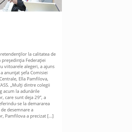
etendenților la calitatea de
a președinția Federației
 viitoarele alegeri, a ajuns
, a anunțat șefa Comisiei
Centrale, Ella Pamfilova,
ASS. „Mulți dintre colegii
g acum la adunările
r, care sunt deja 29”, a
eferindu-se la demararea
i de desemnare a
or, Pamfilova a precizat
[…]