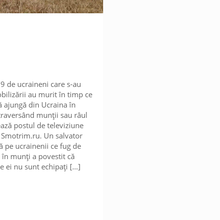
29 de ucraineni care s-au
bilizării au murit în timp ce
ă ajungă din Ucraina în
raversând munții sau râul
ează postul de televiziune
 Smotrim.ru. Un salvator
tă pe ucrainenii ce fug de
 în munți a povestit că
e ei nu sunt echipați
[…]