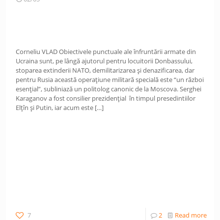
Corneliu VLAD Obiectivele punctuale ale înfruntării armate din
Ucraina sunt, pe lângă ajutorul pentru locuitorii Donbassului,
stoparea extinderii NATO, demilitarizarea și denazificarea, dar
pentru Rusia această operațiune militară specială este “un război
esențial”, subliniază un politolog canonic de la Moscova. Serghei
Karaganov a fost consilier prezidențial în timpul presedintiilor
Elțîn și Putin, iar acum este
[…]
7
2
Read more