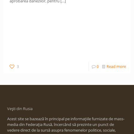
aprobarea danezilor, pentru
[…]
3
0
Read more
Vești din Rusia
Acest site se bazează în principal pe informațiile furnizate de mass-
media din Federația Rusă, încercând să prezinte un punct de
vedere direct de la sursă asupra fenomenelor politice, sociale,