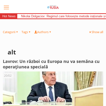
Hot News
Nikolai Dolgaciov: Regimul care folosește metode iraționale și
Categorii
Tags
Authors
Show all
alt
Lavrov: Un război cu Europa nu va semăna cu
operațiunea specială
20/02