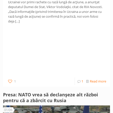
Ucrainei vor primi rachete cu rază lungă de acțiune, a anunțat
deputatul Dumei de Stat, Viktor Vodolațki, citat de RIA Novosti.
„Dacă informațiile (privind trimiterea în Ucraina a unor arme cu
rază lungă de acțiune) se confirmă în practică, noi vom folosi
deja
[…]
1
1
Read more
Presa: NATO vrea să declanșeze alt război
pentru că a zbârcit cu Rusia
01/06