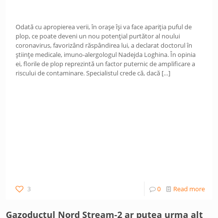
Odată cu apropierea verii, în orașe își va face apariția puful de
plop, ce poate deveni un nou potențial purtător al noului
coronavirus, favorizând răspândirea lui, a declarat doctorul în
științe medicale, imuno-alergologul Nadejda Loghina. În opinia
ei, florile de plop reprezintă un factor puternic de amplificare a
riscului de contaminare. Specialistul crede că, dacă
[…]
3
0
Read more
Gazoductul Nord Stream-2 ar putea urma alt