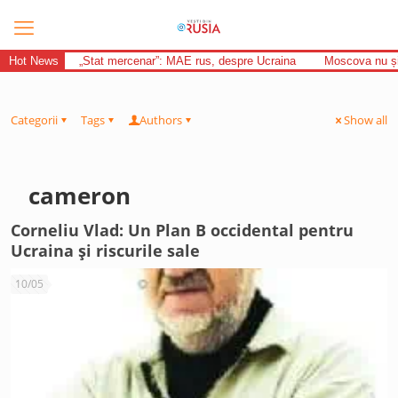
Hot News
„Stat mercenar”: MAE rus, despre Ucraina
Moscova nu și-
Categorii
Tags
Authors
Show all
cameron
Corneliu Vlad: Un Plan B occidental pentru
Ucraina și riscurile sale
10/05