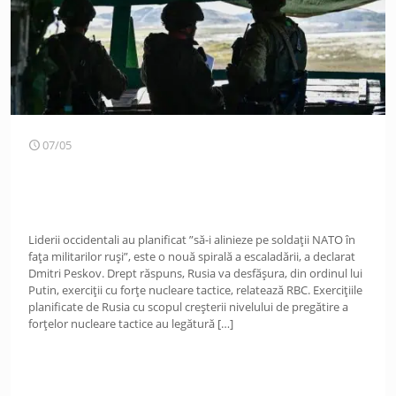
07/05
Liderii occidentali au planificat ”să-i alinieze pe soldații NATO în
fața militarilor ruși”, este o nouă spirală a escaladării, a declarat
Dmitri Peskov. Drept răspuns, Rusia va desfășura, din ordinul lui
Putin, exerciții cu forțe nucleare tactice, relatează RBC. Exercițiile
planificate de Rusia cu scopul creșterii nivelului de pregătire a
forțelor nucleare tactice au legătură
[…]